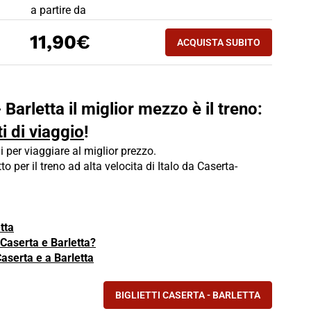
PREZZO BIGLIETTO TRENO Caserta - Barletta
a partire da
ACQUISTA SUBITO
11,90€
ACQUISTA SUBITO
BARLETTA - CASERT
 Barletta il miglior mezzo è il treno:
i di viaggio
!
i per viaggiare al miglior prezzo.
tto per il treno ad alta velocita di Italo da Caserta-
tta
a Caserta e Barletta?
Caserta e a Barletta
BIGLIETTI CASERTA - BARLETTA