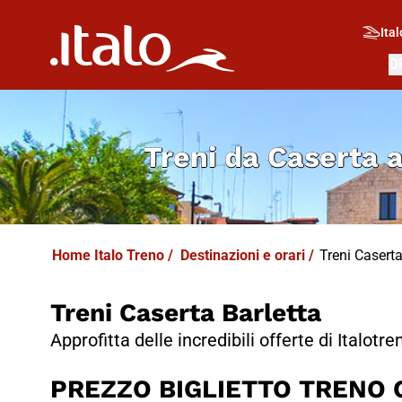
I
T
ALO
I
T
ABUS
Ital
O
Treni da
Caserta a
Home Italo Treno
/
Destinazioni e orari
/
Treni Caserta 
Treni Caserta Barletta
Approfitta delle incredibili offerte di Italotre
PREZZO BIGLIETTO TRENO Ca