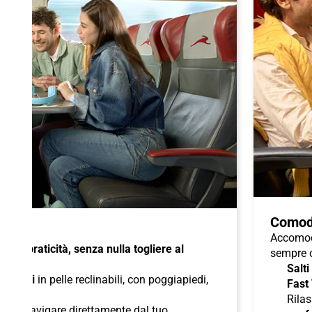
Comod
Accomoda
à e praticità, senza nulla togliere al
sempre c
Salti
di
sedili
in pelle reclinabili, con poggiapiedi,
Fast
duali
;
Rilas
 per navigare direttamente dal tuo