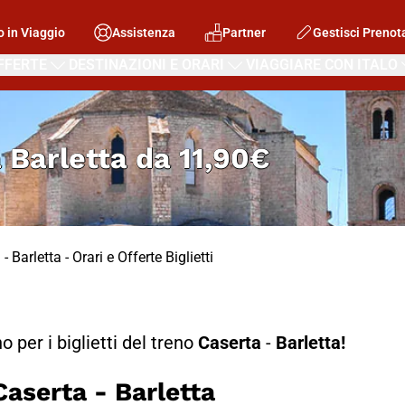
o in Viaggio
Assistenza
Partner
Gestisci Prenot
FFERTE
DESTINAZIONI E ORARI
VIAGGIARE CON ITALO
 Barletta
da
11,90€
- Barletta - Orari e Offerte Biglietti
no per i biglietti del treno
Caserta
-
Barletta!
serta - Barletta