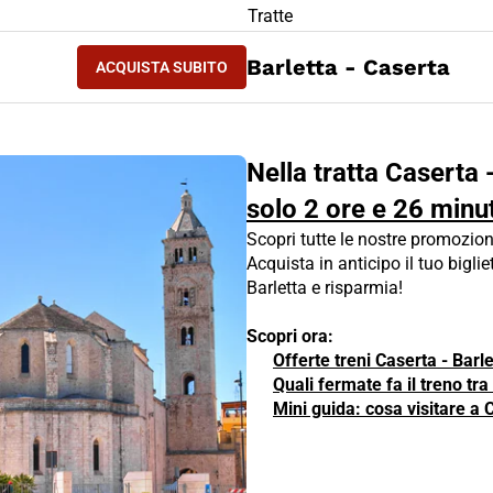
LIETTO TRENO Caserta - Barletta
Tratte
ACQUISTA SUBITO
Barletta - Caserta
ACQUISTA SUBITO
CASERTA - BARLETTA
Nella tratta Caserta -
solo 2 ore e 26 minut
Scopri tutte le nostre promozion
Acquista in anticipo il tuo biglie
Barletta e risparmia!
Scopri ora:
Offerte treni Caserta - Barle
Quali fermate fa il treno tr
Mini guida: cosa visitare a 