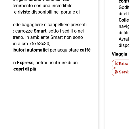
confo
l'intrattenimento con una incredibile
Godit
odcast
e
riviste
disponibili nel portale di
diret
Colle
lle comode bagagliere e cappelliere presenti
navig
ori nelle carrozze
Smart
, sotto i sedili o nei
di fi
boli del treno. In ambiente Smart non sono
Avra
superiori a cm 75x53x30;
dispo
di
distributori automatici
per acquistare
caffè
Viaggia 
ck;
 American Express
, potrai usufruire di un
Extra
ente.
Scopri di più
Servi