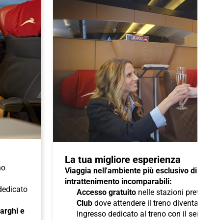
La tua migliore esperienza
no
Viaggia nell'ambiente più esclusivo di Italo 
intrattenimento incomparabili:
 dedicato
Accesso gratuito
nelle stazioni previste a
Club
dove attendere il treno diventa un pi
 larghi e
Ingresso dedicato al treno con il servizio