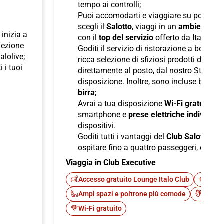
tempo ai controlli;
Puoi accomodarti e viaggiare su poltron
scegli il
Salotto
, viaggi in un
ambiente ris
inizia a
con il
top del servizio
offerto da Italo;
elezione
Goditi il servizio di ristorazione a bordo
talolive;
ricca selezione di sfiziosi prodotti di pane
i i tuoi
direttamente al posto, dal nostro Staff d
disposizione. Inoltre, sono incluse bevan
birra
;
Avrai a tua disposizione
Wi-Fi gratuito
per
smartphone e
prese elettriche individuali
dispositivi.
Goditi tutti i vantaggi del
Club Salotto
di I
ospitare fino a quattro passeggeri, offren
Viaggia in Club Executive
Accesso gratuito Lounge Italo Club
Fast 
Ampi spazi e poltrone più comode
Cateri
Wi-Fi gratuito