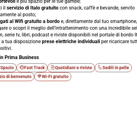
rtevoli
e più spazio per le tue gambe;
i il
servizio di Italo gratuito
con snack, caffè e bevande, servito
tamente al posto;
gati al Wifi gratuito a bordo
e, direttamente dal tuo smartphone, 
are o scopri il meglio dell’intrattenimento con una incredibile s
lm, serie tv, libri, podcast e riviste disponibili nel portale di bordo I
i a tua disposizione
prese elettriche individuali
per ricaricare tutt
sitivi.
in Prima Business
 Spazio
Fast Track
Quotidiani e riviste
Sedili in pelle
zio di benvenuto
Wi-Fi gratuito