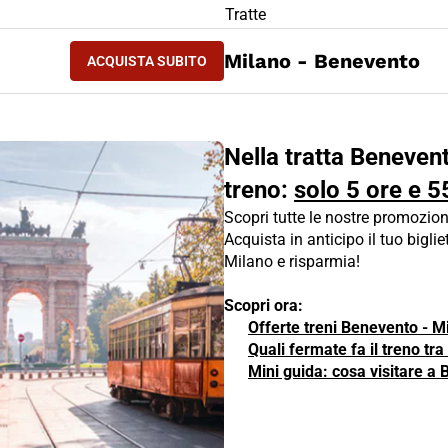
LIETTO TRENO Benevento - Milano
Tratte
ACQUISTA SUBITO
Milano - Benevento
ACQUISTA SUBITO
BENEVENTO - MILANO
Nella tratta Benevent
treno:
solo 5 ore e 5
Scopri tutte le nostre promozion
Acquista in anticipo il tuo biglie
Milano e risparmia!
Scopri ora:
Offerte treni Benevento - M
Quali fermate fa il treno t
Mini guida: cosa visitare a