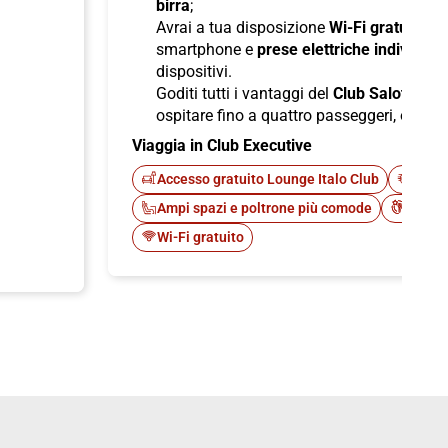
birra
;
Avrai a tua disposizione
Wi-Fi gratuito
per
smartphone e
prese elettriche individuali
dispositivi.
Goditi tutti i vantaggi del
Club Salotto
di I
ospitare fino a quattro passeggeri, offren
Viaggia in Club Executive
Accesso gratuito Lounge Italo Club
Fast 
Ampi spazi e poltrone più comode
Cateri
Wi-Fi gratuito