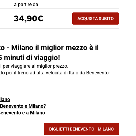
PREZZO BIGLIETTO TRENO Benevento - Milano
a partire da
ACQUISTA SUBITO
34,90€
ACQUISTA SUBITO
MILANO - BENEVEN
o - Milano il miglior mezzo è il
5 minuti di viaggio
!
i per viaggiare al miglior prezzo.
tto per il treno ad alta velocita di Italo da Benevento-
ilano
ra Benevento e Milano?
 Benevento e a Milano
BIGLIETTI BENEVENTO - MILANO