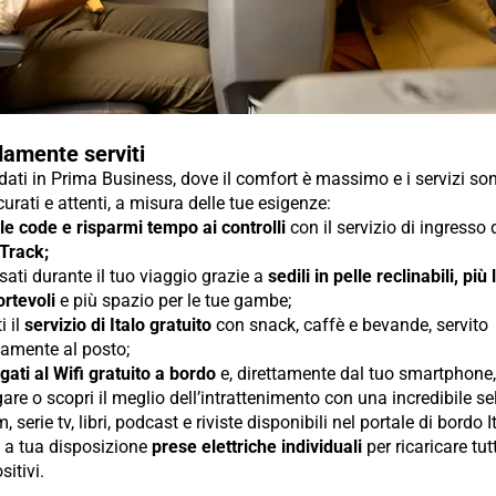
amente serviti
ti in Prima Business, dove il comfort è massimo e i servizi so
urati e attenti, a misura delle tue esigenze:
 le code e risparmi tempo ai controlli
con il servizio di ingresso
 Track;
sati durante il tuo viaggio grazie a
sedili in pelle reclinabili, più
rtevoli
e più spazio per le tue gambe;
i il
servizio di Italo gratuito
con snack, caffè e bevande, servito
tamente al posto;
gati al Wifi gratuito a bordo
e, direttamente dal tuo smartphone, 
are o scopri il meglio dell’intrattenimento con una incredibile s
lm, serie tv, libri, podcast e riviste disponibili nel portale di bordo I
i a tua disposizione
prese elettriche individuali
per ricaricare tutt
sitivi.