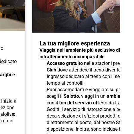
La tua migliore esperienza
no
Viaggia nell'ambiente più esclusivo di Italo 
intrattenimento incomparabili:
 dedicato
Accesso gratuito
nelle stazioni previste a
Club
dove attendere il treno diventa un pi
 larghi e
Ingresso dedicato al treno con il servizio
tempo ai controlli;
Puoi accomodarti e viaggiare su poltron
scegli il
Salotto
, viaggi in un
ambiente ris
inizia a
con il
top del servizio
offerto da Italo;
elezione
Goditi il servizio di ristorazione a bordo
talolive;
ricca selezione di sfiziosi prodotti di pane
i i tuoi
direttamente al posto, dal nostro Staff d
disposizione. Inoltre, sono incluse bevan