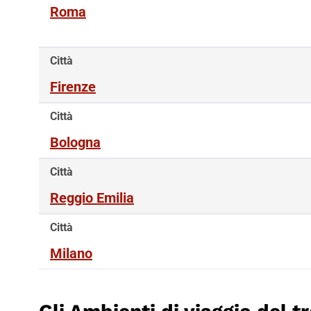
Roma
Città
Firenze
Città
Bologna
Città
Reggio Emilia
Città
Milano