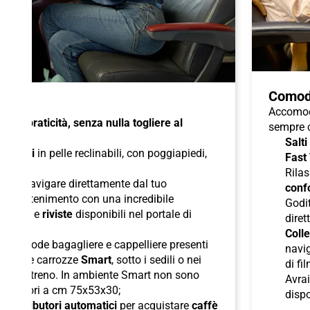
Comod
Accomoda
à e praticità, senza nulla togliere al
sempre c
Salti
di
sedili
in pelle reclinabili, con poggiapiedi,
Fast
duali
;
Rilas
 per navigare direttamente dal tuo
confo
l'intrattenimento con una incredibile
Godit
odcast
e
riviste
disponibili nel portale di
diret
Colle
lle comode bagagliere e cappelliere presenti
navig
ori nelle carrozze
Smart
, sotto i sedili o nei
di fi
boli del treno. In ambiente Smart non sono
Avra
superiori a cm 75x53x30;
dispo
di
distributori automatici
per acquistare
caffè