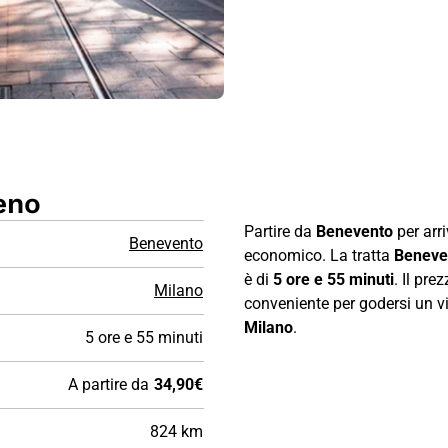
eno
Partire da
Benevento
per arr
Benevento
economico. La tratta
Beneve
è di
5 ore e 55 minuti
. Il pr
Milano
conveniente per godersi un via
Milano
.
5 ore e 55 minuti
A partire da
34,90€
824 km