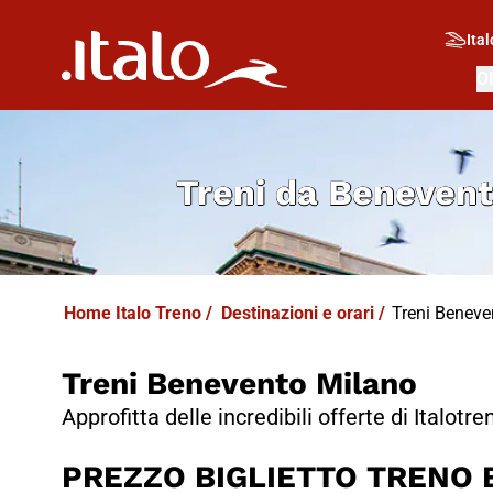
I
T
ALO
I
T
ABUS
Ital
O
Treni da
Benevent
Home Italo Treno
/
Destinazioni e orari
/
Treni Beneven
Treni Benevento Milano
Approfitta delle incredibili offerte di Italotre
PREZZO BIGLIETTO TRENO B