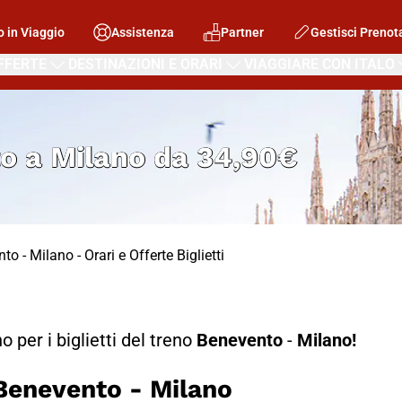
o in Viaggio
Assistenza
Partner
Gestisci Prenot
FFERTE
DESTINAZIONI E ORARI
VIAGGIARE CON ITALO
o a Milano
da
34,90€
to - Milano - Orari e Offerte Biglietti
no per i biglietti del treno
Benevento
-
Milano!
enevento - Milano