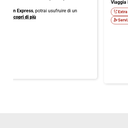
Viaggia 
ck;
 American Express
, potrai usufruire di un
Extra
ente.
Scopri di più
Servi