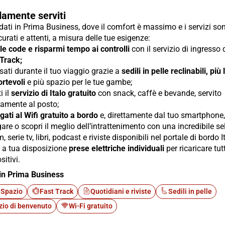
amente serviti
ti in Prima Business, dove il comfort è massimo e i servizi so
urati e attenti, a misura delle tue esigenze:
 le code e risparmi tempo ai controlli
con il servizio di ingresso
 Track;
sati durante il tuo viaggio grazie a
sedili in pelle reclinabili, più
rtevoli
e più spazio per le tue gambe;
i il
servizio di Italo gratuito
con snack, caffè e bevande, servito
tamente al posto;
gati al Wifi gratuito a bordo
e, direttamente dal tuo smartphone, 
are o scopri il meglio dell’intrattenimento con una incredibile s
lm, serie tv, libri, podcast e riviste disponibili nel portale di bordo I
i a tua disposizione
prese elettriche individuali
per ricaricare tutt
sitivi.
in Prima Business
 Spazio
Fast Track
Quotidiani e riviste
Sedili in pelle
zio di benvenuto
Wi-Fi gratuito