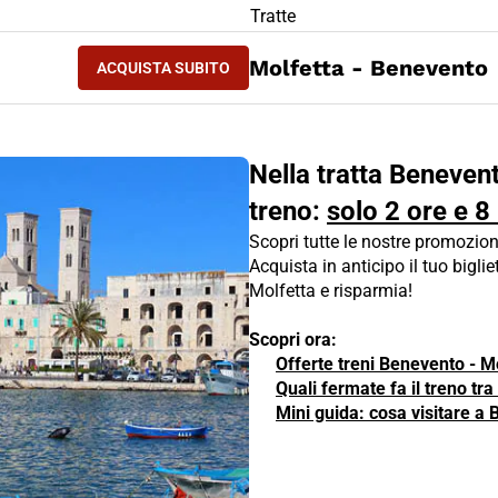
LIETTO TRENO Benevento - Molfetta
Tratte
ACQUISTA SUBITO
Molfetta - Benevento
ACQUISTA SUBITO
BENEVENTO - MOLFETTA
Nella tratta Benevent
treno:
solo 2 ore e 8
Scopri tutte le nostre promozion
Acquista in anticipo il tuo biglie
Molfetta e risparmia!
Scopri ora:
Offerte treni Benevento - M
Quali fermate fa il treno tr
Mini guida: cosa visitare a