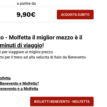
PREZZO BIGLIETTO TRENO Benevento - Molfetta
a partire da
ACQUISTA SUBITO
9,90€
ACQUISTA SUBITO
MOLFETTA - BENEV
o - Molfetta il miglior mezzo è il
 minuti di viaggio
!
i per viaggiare al miglior prezzo.
tto per il treno ad alta velocita di Italo da Benevento-
olfetta
a Benevento e Molfetta?
 Benevento e a Molfetta
BIGLIETTI BENEVENTO - MOLFETTA