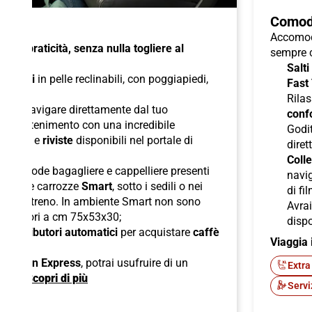
Comod
Accomoda
à e praticità, senza nulla togliere al
sempre c
Salti
di
sedili
in pelle reclinabili, con poggiapiedi,
Fast
duali
;
Rilas
 per navigare direttamente dal tuo
confo
l'intrattenimento con una incredibile
Godit
odcast
e
riviste
disponibili nel portale di
diret
Colle
lle comode bagagliere e cappelliere presenti
navig
ori nelle carrozze
Smart
, sotto i sedili o nei
di fi
boli del treno. In ambiente Smart non sono
Avra
superiori a cm 75x53x30;
dispo
di
distributori automatici
per acquistare
caffè
Viaggia 
ck;
 American Express
, potrai usufruire di un
Extra
ente.
Scopri di più
Servi