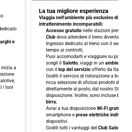
La tua migliore esperienza
no
Viaggia nell'ambiente più esclusivo di Italo 
intrattenimento incomparabili:
 dedicato
Accesso gratuito
nelle stazioni previste a
Club
dove attendere il treno diventa un pi
 larghi e
Ingresso dedicato al treno con il servizio
tempo ai controlli;
Puoi accomodarti e viaggiare su poltron
scegli il
Salotto
, viaggi in un
ambiente ris
inizia a
con il
top del servizio
offerto da Italo;
elezione
Goditi il servizio di ristorazione a bordo
talolive;
ricca selezione di sfiziosi prodotti di pane
i i tuoi
direttamente al posto, dal nostro Staff d
disposizione. Inoltre, sono incluse bevan
birra
;
Avrai a tua disposizione
Wi-Fi gratuito
per
smartphone e
prese elettriche individuali
dispositivi.
Goditi tutti i vantaggi del
Club Salotto
di I