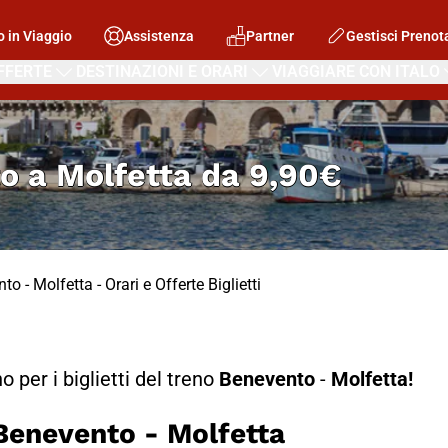
o in Viaggio
Assistenza
Partner
Gestisci Prenot
FFERTE
DESTINAZIONI E ORARI
VIAGGIARE CON ITALO
o a Molfetta
da
9,90€
o - Molfetta - Orari e Offerte Biglietti
no per i biglietti del treno
Benevento
-
Molfetta!
enevento - Molfetta