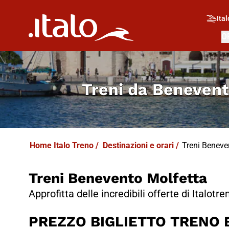
I
T
ALO
I
T
ABUS
Ital
O
Treni da
Benevent
Home Italo Treno
/
Destinazioni e orari
/
Treni Benevent
Treni Benevento Molfetta
Approfitta delle incredibili offerte di Italotre
PREZZO BIGLIETTO TRENO B