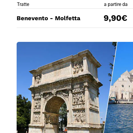
PREZZO BIG
Tratte
a partire da
9,90€
Benevento - Molfetta