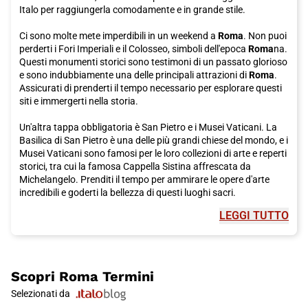
campana.
Italo per raggiungerla comodamente e in grande stile.
Ci sono molte mete imperdibili in un weekend a
Roma
. Non puoi
perderti i Fori Imperiali e il Colosseo, simboli dell'epoca
Roma
na.
Questi monumenti storici sono testimoni di un passato glorioso
e sono indubbiamente una delle principali attrazioni di
Roma
.
Assicurati di prenderti il tempo necessario per esplorare questi
siti e immergerti nella storia.
Un'altra tappa obbligatoria è San Pietro e i Musei Vaticani. La
Basilica di San Pietro è una delle più grandi chiese del mondo, e i
Musei Vaticani sono famosi per le loro collezioni di arte e reperti
storici, tra cui la famosa Cappella Sistina affrescata da
Michelangelo. Prenditi il tempo per ammirare le opere d'arte
incredibili e goderti la bellezza di questi luoghi sacri.
LEGGI TUTTO
Il Pantheon è un altro sito imperdibile. Questo antico tempio
romano è un capolavoro dell'architettura e una delle attrazioni
turistiche più famose di
Roma
. È aperto al pubblico
gratuitamente e vale sicuramente la pena visitarlo.
Scopri
Roma Termini
Per un po' di fortuna, assicurati di visitare la Fontana di Trevi,
Selezionati da
che è stata restaurata grazie agli investimenti della storica