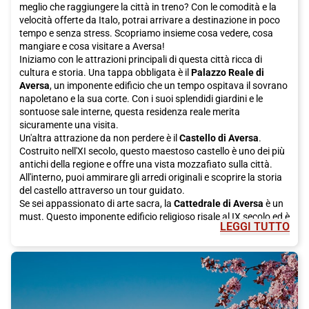
meglio che raggiungere la città in treno? Con le comodità e la
velocità offerte da Italo, potrai arrivare a destinazione in poco
tempo e senza stress. Scopriamo insieme cosa vedere, cosa
mangiare e cosa visitare a Aversa!
Iniziamo con le attrazioni principali di questa città ricca di
cultura e storia. Una tappa obbligata è il
Palazzo Reale di
Aversa
, un imponente edificio che un tempo ospitava il sovrano
napoletano e la sua corte. Con i suoi splendidi giardini e le
sontuose sale interne, questa residenza reale merita
sicuramente una visita.
Un'altra attrazione da non perdere è il
Castello di Aversa
.
Costruito nell'XI secolo, questo maestoso castello è uno dei più
antichi della regione e offre una vista mozzafiato sulla città.
All'interno, puoi ammirare gli arredi originali e scoprire la storia
del castello attraverso un tour guidato.
Se sei appassionato di arte sacra, la
Cattedrale di Aversa
è un
must. Questo imponente edificio religioso risale al IX secolo ed è
LEGGI TUTTO
famoso per i suoi affreschi e i suoi mosaici. La Cattedrale
ospita anche il Museo Diocesano, dove è possibile ammirare
una ricca collezione di opere d'arte sacra.
Dopo aver visitato le principali attrazioni turistiche, è tempo di
gustare la deliziosa cucina locale. Aversa è famosa per la sua
pizza, quindi non puoi lasciarti sfuggire l'opportunità di
assaggiare una pizza napoletana autentica. Scegli tra i