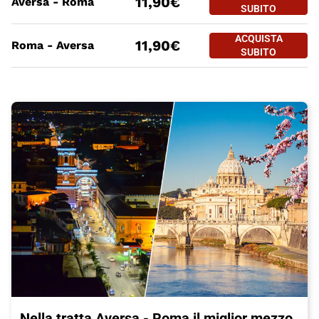
11,90€
Aversa - Roma
AVERSA - R
SUBITO
PREZZO BIGLIETTO TRENO Ave
Tratte
a partire da
ACQUISTA
ACQUISTA SUBITO
11,90€
Roma - Aversa
ROMA - AVE
SUBITO
Nella tratta Aversa - Roma il miglior mezzo