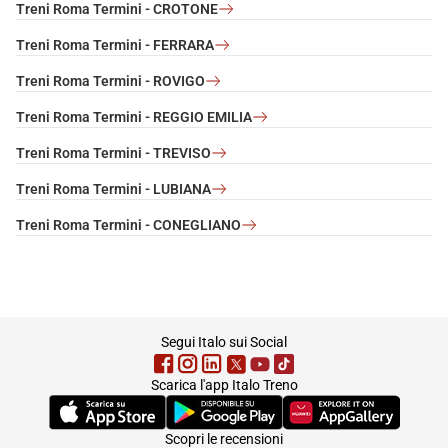
Treni Roma Termini - CROTONE
Treni Roma Termini - FERRARA
Treni Roma Termini - ROVIGO
Treni Roma Termini - REGGIO EMILIA
Treni Roma Termini - TREVISO
Treni Roma Termini - LUBIANA
Treni Roma Termini - CONEGLIANO
footer
Segui Italo sui Social
Scarica l'app Italo Treno
(Si apre in una nuova scheda)
(Si apre in una nuova scheda)
(Si apre in una nuova 
Scopri le recensioni