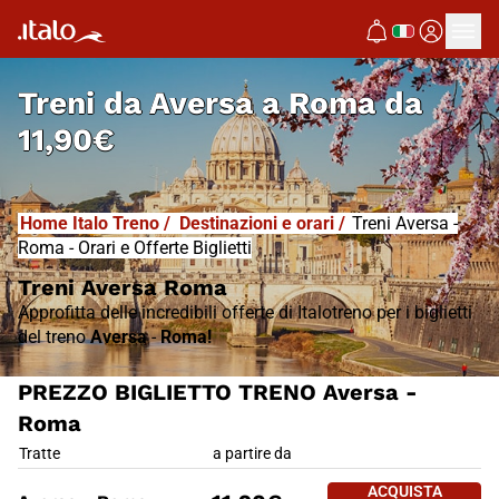
I
T
ALO
I
T
ABUS
Treni da
Aversa a Roma
da
11,90€
Home Italo Treno
/
Destinazioni e orari
/
Treni Aversa -
Roma - Orari e Offerte Biglietti
Treni Aversa Roma
Approfitta delle incredibili offerte di Italotreno per i biglietti
del treno
Aversa
-
Roma!
PREZZO BIGLIETTO TRENO Aversa -
Roma
PREZZO BIGLIETTO TRENO Ave
Tratte
a partire da
ACQUISTA 
ACQUISTA