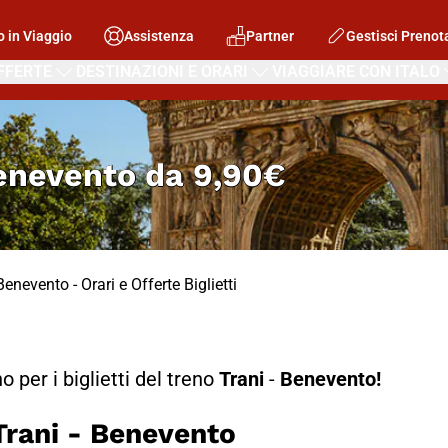
o in Viaggio
Assistenza
Partner
Gestisci Prenot
FFERTE
DESTINAZIONI E ORARI
VIAGGIARE CON ITALO
Benevento
da
9,90€
Benevento - Orari e Offerte Biglietti
no per i biglietti del treno
Trani
-
Benevento!
rani - Benevento