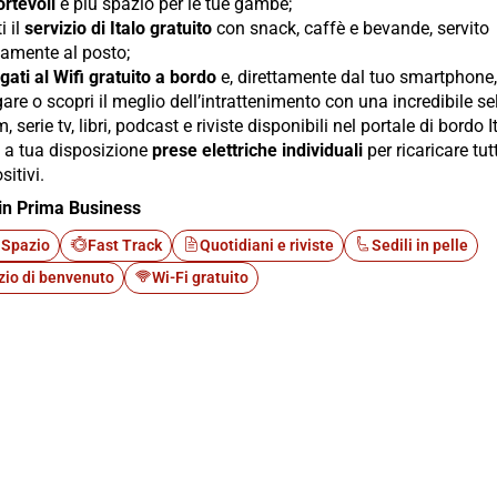
rtevoli
e più spazio per le tue gambe;
i il
servizio di Italo gratuito
con snack, caffè e bevande, servito
tamente al posto;
gati al Wifi gratuito a bordo
e, direttamente dal tuo smartphone, 
are o scopri il meglio dell’intrattenimento con una incredibile s
lm, serie tv, libri, podcast e riviste disponibili nel portale di bordo I
i a tua disposizione
prese elettriche individuali
per ricaricare tutt
sitivi.
in Prima Business
 Spazio
Fast Track
Quotidiani e riviste
Sedili in pelle
zio di benvenuto
Wi-Fi gratuito