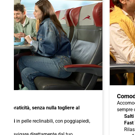
Comod
Accomoda
à e praticità, senza nulla togliere al
sempre c
Salti
di
sedili
in pelle reclinabili, con poggiapiedi,
Fast
duali
;
Rilas
 per navigare direttamente dal tuo