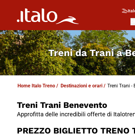
I
T
ALO
I
T
ABUS
Ital
O
Treni da
Trani a 
Home Italo Treno
/
Destinazioni e orari
/
Treni Trani - 
Treni Trani Benevento
Approfitta delle incredibili offerte di Italotre
PREZZO BIGLIETTO TRENO T