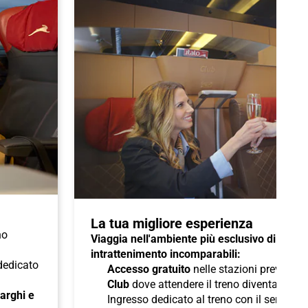
La tua migliore esperienza
no
Viaggia nell'ambiente più esclusivo di Italo 
intrattenimento incomparabili:
 dedicato
Accesso gratuito
nelle stazioni previste a
Club
dove attendere il treno diventa un pi
 larghi e
Ingresso dedicato al treno con il servizio