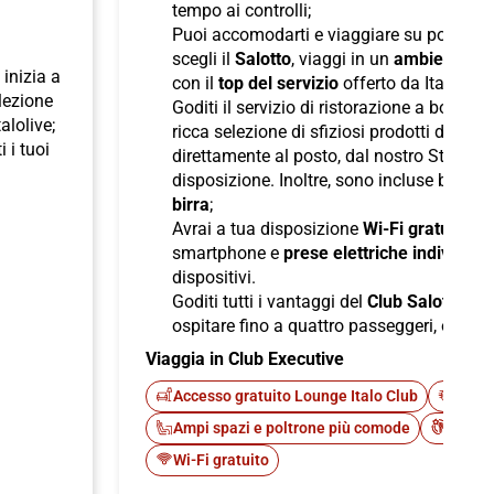
tempo ai controlli;
Puoi accomodarti e viaggiare su poltron
scegli il
Salotto
, viaggi in un
ambiente ris
inizia a
con il
top del servizio
offerto da Italo;
elezione
Goditi il servizio di ristorazione a bordo
talolive;
ricca selezione di sfiziosi prodotti di pane
i i tuoi
direttamente al posto, dal nostro Staff d
disposizione. Inoltre, sono incluse bevan
birra
;
Avrai a tua disposizione
Wi-Fi gratuito
per
smartphone e
prese elettriche individuali
dispositivi.
Goditi tutti i vantaggi del
Club Salotto
di I
ospitare fino a quattro passeggeri, offren
Viaggia in Club Executive
Accesso gratuito Lounge Italo Club
Fast 
Ampi spazi e poltrone più comode
Cateri
Wi-Fi gratuito