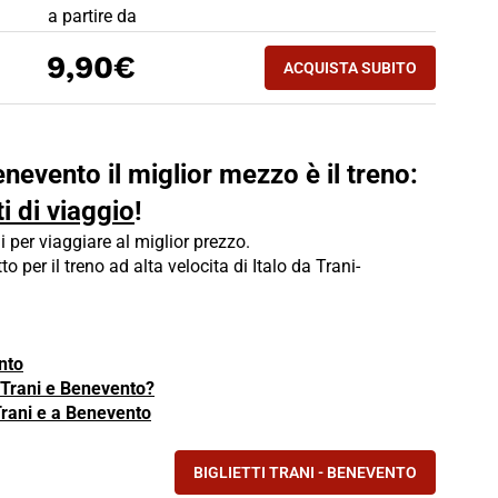
PREZZO BIGLIETTO TRENO Trani - Benevento
a partire da
ACQUISTA SUBITO
9,90€
ACQUISTA SUBITO
BENEVENTO - TRANI
enevento il miglior mezzo è il treno:
i di viaggio
!
i per viaggiare al miglior prezzo.
to per il treno ad alta velocita di Italo da Trani-
nto
a Trani e Benevento?
 Trani e a Benevento
BIGLIETTI TRANI - BENEVENTO