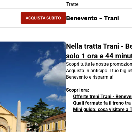
LIETTO TRENO Trani - Benevento
Tratte
ACQUISTA SUBITO
Benevento - Trani
ACQUISTA SUBITO
TRANI - BENEVENTO
Nella tratta Trani - B
solo 1 ora e 44 minut
Scopri tutte le nostre promozion
Acquista in anticipo il tuo bigliet
Benevento e risparmia!
Scopri ora:
Offerte treni Trani - Beneve
Quali fermate fa il treno tr
Mini guida: cosa visitare a