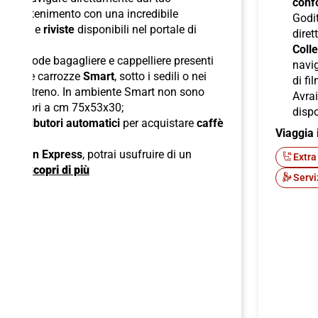
confo
l'intrattenimento con una incredibile
Godit
odcast
e
riviste
disponibili nel portale di
diret
Colle
lle comode bagagliere e cappelliere presenti
navig
ori nelle carrozze
Smart
, sotto i sedili o nei
di fi
boli del treno. In ambiente Smart non sono
Avra
superiori a cm 75x53x30;
dispo
di
distributori automatici
per acquistare
caffè
Viaggia 
ck;
 American Express
, potrai usufruire di un
Extra
ente.
Scopri di più
Servi