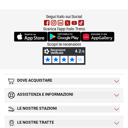
footer
Segui Italo sui Social
Scarica l'app Italo Treno
(Si apre in una nuova scheda)
(Si apre in una nuova scheda)
(Si apre in una nuova 
Scopri le recensioni
DOVE ACQUISTARE
ASSISTENZA E INFORMAZIONI
LE NOSTRE STAZIONI
LE NOSTRE TRATTE