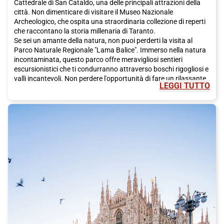
Cattedrale di San Cataldo, una delle principali attrazioni della
città. Non dimenticare di visitare il Museo Nazionale
Archeologico, che ospita una straordinaria collezione di reperti
che raccontano la storia millenaria di Taranto.
Se sei un amante della natura, non puoi perderti la visita al
Parco Naturale Regionale "Lama Balice". Immerso nella natura
incontaminata, questo parco offre meravigliosi sentieri
escursionistici che ti condurranno attraverso boschi rigogliosi e
valli incantevoli. Non perdere l'opportunità di fare un rilassante
LEGGI TUTTO
picnic circondato dalla bellezza della natura.
Per tutti voi foodie là fuori, Taranto offre una varietà di
prelibatezze culinarie che ti faranno innamorare. Non puoi
visitare la città senza provare il famoso "orecchiette", una pasta
tradizionale preparata a mano dalle abili nonne locali. Gusta
anche il delizioso pesce fresco che Taranto ha da offrire.
Direttamente dal mare alla tua tavola, il pesce sarà sicuramente
una festa per il tuo palato.
Ma come raggiungere questa meravigliosa città? Ti
consigliamo di scegliere il treno Italo. Con l'alta velocità e il
massimo comfort offerti da Italo, sarai in grado di goderti
comodamente il tuo viaggio verso Taranto. Scegli Italo per
un'esperienza di viaggio senza stress e arriva a destinazione in
modo rapido e conveniente.
Taranto è una città che offre tanto da vedere, tanto da