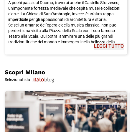
A pochi passi dal Duomo, troverai anche il Castello Sforzesco,
un'imponente fortezza medievale che ospita musei e collezioni
d'arte. La Chiesa di Sant'Ambrogio, invece, è un'altra tappa
imperdibile per gli appassionati di architettura e storia.
Se sei un amante dell'opera e della musica classica, non puoi
perderti una visita alla Piazza della Scala con il suo famoso
Teatro alla Scala. Qui potrai ammirare una delle più grandi
tradizioni liriche del mondo e immergerti nella bellezza della
LEGGI TUTTO
musica italiana.
Ma Milano non è solo storia e cultura, è anche una città che vive
di moda e design. Il quadrilatero della Moda è il regno dello
shopping di lusso, con via Montenapoleone, via Manzoni, via
della Spiga e Corso Venezia che sono solo alcune delle vie più
Scopri
Milano
famose e affascinanti in cui immergersi in un'esperienza di
Selezionati da
shopping unica.
Per gli amanti del design, la settimana del design di Milano è un
evento imperdibile. Durante questa manifestazione, i quartieri di
Brera e Tortona si animano con mostre ed eventi fuori dal
comune, evidenziando il meglio della creatività e
dell'innovazione milanese.
Ma Milano è anche una città che sa sorprendere con la sua
arte. L'Ultima Cena di Leonardo da Vinci è uno dei capolavori
più celebri e potrai ammirarlo presso il convento di Santa Maria
delle Grazie. La Pinacoteca di Brera, la Triennale e la