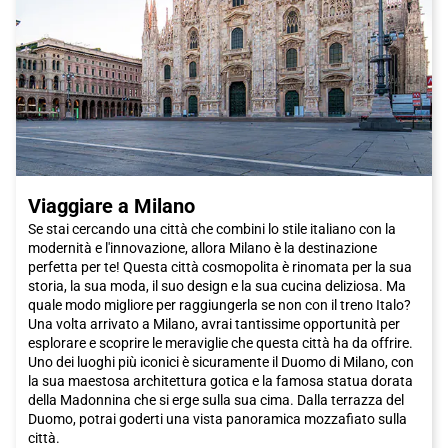
mangiare e tanto da visitare. Non perdere l'opportunità di vivere
un'avventura unica nella splendida città di Taranto. Acquista
subito il tuo biglietto Italo e inizia il tuo viaggio verso questa
destinazione indimenticabile.
Viaggiare a Milano
Se stai cercando una città che combini lo stile italiano con la
modernità e l'innovazione, allora Milano è la destinazione
perfetta per te! Questa città cosmopolita è rinomata per la sua
storia, la sua moda, il suo design e la sua cucina deliziosa. Ma
quale modo migliore per raggiungerla se non con il treno Italo?
Una volta arrivato a Milano, avrai tantissime opportunità per
esplorare e scoprire le meraviglie che questa città ha da offrire.
Uno dei luoghi più iconici è sicuramente il Duomo di Milano, con
la sua maestosa architettura gotica e la famosa statua dorata
della Madonnina che si erge sulla sua cima. Dalla terrazza del
Duomo, potrai goderti una vista panoramica mozzafiato sulla
città.