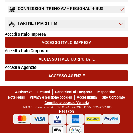
CONNESSIONI TRENO AV + REGIONALI + BUS
PARTNER MARITTIMI
Accedi a
Italo Impresa
ACCESSO ITALO IMPRESA
(SI APRE IN UNA NUOVA SCHEDA)
Accedi a
Italo Corporate
ACCESSO ITALO CORPORATE
(SI APRE IN UNA NUOVA SCHEDA)
Accedi a
Agenzie
ACCESSO AGENZIE
(SI APRE IN UNA NUOVA SCHEDA)
Assistenza
Reclami
Condizioni di Trasporto
Mappa sito
Note legali
Privacy e Gestione cookies
Accessibilità
Sito Corporate
Contributo accesso Venezia
ITALO è un marchio di Italo S.p.A. ©2026 - P.IVA: 09247981005
Paga con