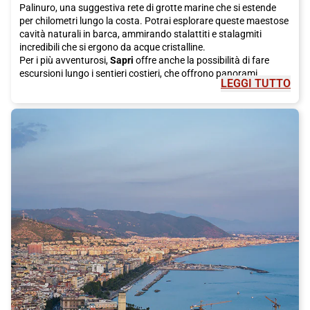
Palinuro, una suggestiva rete di grotte marine che si estende
per chilometri lungo la costa. Potrai esplorare queste maestose
cavità naturali in barca, ammirando stalattiti e stalagmiti
incredibili che si ergono da acque cristalline.
Per i più avventurosi,
Sapri
offre anche la possibilità di fare
escursioni lungo i sentieri costieri, che offrono panorami
LEGGI TUTTO
mozzafiato sulla costa e sulla campagna circostante. Potrai
ammirare una varietà di paesaggi, tra cui boschi, colline e gole,
rendendo ogni passeggiata un'esperienza unica.
Oltre alla bellezza naturale,
Sapri
è anche ricca di patrimonio
culturale. Una visita al centro storico della città è un must
assoluto, dove potrai ammirare la Chiesa dell'Annunziata, con la
sua sontuosa facciata barocca, e il Castello di Sapri, un'antica
fortezza che domina la città. Non dimenticare di esplorare le
stradine pittoresche del centro storico, piene di negozi,
ristoranti e caffè accoglienti, dove potrai gustare le specialità
locali.
Parlando di specialità locali, la cucina di
Sapri
è una vera delizia
per il palato. La città è famosa per il suo pesce fresco e i sapori
mediterranei. Non perderti l'occasione di gustare piatti
tradizionali come la zuppa di pesce, la pasta con le sarde o i
calamari ripieni. Queste prelibatezze culinarie si sposano
perfettamente con i vini locali, come il famoso Aglianico del
Vulture.