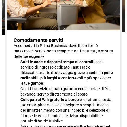
Comodamente serviti
Accomodati in Prima Business, dove il comfort è
massimo e i servizi sono sempre curati e attenti, a misura
delle tue esigenze:
Salti le code e risparmi tempo ai controlli
con il
servizio di ingresso dedicato
Fast Track;
Rilassati durante il tuo viaggio grazie a
sedili in pelle
reclinabili, più larghi e confortevoli
e più spazio per
le tue gambe;
Goditi il
servizio di Italo gratuito
con snack, caffè e
bevande, servito direttamente al posto;
Collegati al Wifi gratuito a bordo
e, direttamente dal
tuo smartphone, inizia a navigare o scopri il meglio
dell’intrattenimento con una incredibile selezione di
film, serie tv, libri, podcast e riviste disponibili nel
portale di bordo Italolive;
Avrai a tua disposizione
prese elettriche individuali