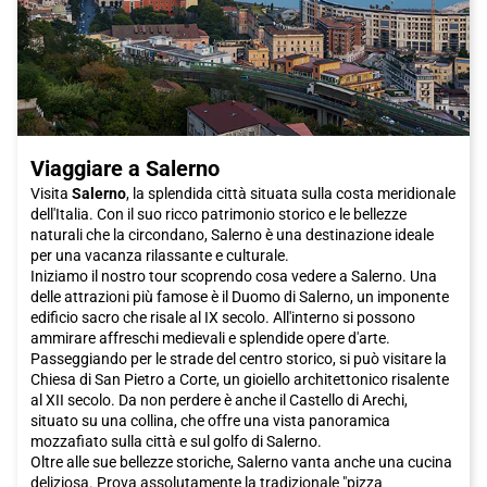
Per raggiungere
Sapri
, ti consigliamo di scegliere il treno Italo.
Italo offre un servizio confortevole e veloce, offrendoti
l'opportunità di goderti il viaggio mentre ti dirigi verso questa
splendida destinazione. Con le sue vetture spaziose e moderne,
Italo ti garantirà un viaggio senza stress.
In sintesi, una visita a
Sapri
è una scelta ideale per coloro che
cercano una fuga rilassante lontano dalla frenesia della vita
Viaggiare a Salerno
quotidiana. Con le sue spiagge incantevoli, le grotte marittime
affascinanti, la ricca storia e la cucina deliziosa,
Sapri
ti
Visita
Salerno
, la splendida città situata sulla costa meridionale
conquisterà sicuramente. Non perdere l'opportunità di vivere
dell'Italia. Con il suo ricco patrimonio storico e le bellezze
un'esperienza indimenticabile in questa affascinante città.
naturali che la circondano, Salerno è una destinazione ideale
Prenota il tuo biglietto Italo per
Sapri
oggi stesso e preparati
per una vacanza rilassante e culturale.
per un viaggio che ti porterà alla scoperta di questa
Iniziamo il nostro tour scoprendo cosa vedere a Salerno. Una
meravigliosa destinazione!
delle attrazioni più famose è il Duomo di Salerno, un imponente
edificio sacro che risale al IX secolo. All'interno si possono
ammirare affreschi medievali e splendide opere d'arte.
Passeggiando per le strade del centro storico, si può visitare la
Chiesa di San Pietro a Corte, un gioiello architettonico risalente
al XII secolo. Da non perdere è anche il Castello di Arechi,
situato su una collina, che offre una vista panoramica
mozzafiato sulla città e sul golfo di Salerno.
Oltre alle sue bellezze storiche, Salerno vanta anche una cucina
deliziosa. Prova assolutamente la tradizionale "pizza