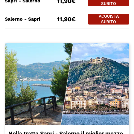
11,90€
Sapri - Salerno
SAPRI - SAL
SUBITO
PREZZO BIGLIETTO TRENO Sapri
Tratte
a partire da
ACQUISTA
ACQUISTA SUBITO
11,90€
Salerno - Sapri
SALERNO - S
SUBITO
Nella tratta Sapri - Salerno il miglior mezzo