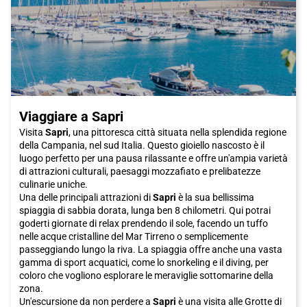
Viaggiare a Sapri
Visita
Sapri
, una pittoresca città situata nella splendida regione
della Campania, nel sud Italia. Questo gioiello nascosto è il
luogo perfetto per una pausa rilassante e offre un'ampia varietà
di attrazioni culturali, paesaggi mozzafiato e prelibatezze
culinarie uniche.
Una delle principali attrazioni di
Sapri
è la sua bellissima
spiaggia di sabbia dorata, lunga ben 8 chilometri. Qui potrai
goderti giornate di relax prendendo il sole, facendo un tuffo
nelle acque cristalline del Mar Tirreno o semplicemente
passeggiando lungo la riva. La spiaggia offre anche una vasta
gamma di sport acquatici, come lo snorkeling e il diving, per
coloro che vogliono esplorare le meraviglie sottomarine della
zona.
Un'escursione da non perdere a
Sapri
è una visita alle Grotte di