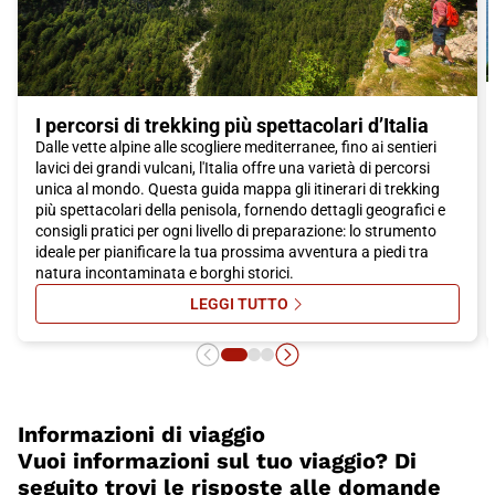
delle destinazioni più affascinanti del sud Italia.
I percorsi di trekking più spettacolari d’Italia
Dalle vette alpine alle scogliere mediterranee, fino ai sentieri
lavici dei grandi vulcani, l'Italia offre una varietà di percorsi
unica al mondo. Questa guida mappa gli itinerari di trekking
più spettacolari della penisola, fornendo dettagli geografici e
consigli pratici per ogni livello di preparazione: lo strumento
ideale per pianificare la tua prossima avventura a piedi tra
natura incontaminata e borghi storici.
LEGGI TUTTO
SU I PERCORSI DI TREKKING PIÙ S
Informazioni di viaggio
Vuoi informazioni sul tuo viaggio? Di
seguito trovi le risposte alle domande