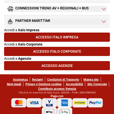
CONNESSIONI TRENO AV + REGIONALI + BUS
PARTNER MARITTIMI
Accedi a
Italo Impresa
ACCESSO ITALO IMPRESA
(SI APRE IN UNA NUOVA SCHEDA)
Accedi a
Italo Corporate
ACCESSO ITALO CORPORATE
(SI APRE IN UNA NUOVA SCHEDA)
Accedi a
Agenzie
ACCESSO AGENZIE
(SI APRE IN UNA NUOVA SCHEDA)
Assistenza
Reclami
Condizioni di Trasporto
Mappa sito
Note legali
Privacy e Gestione cookies
Accessibilità
Sito Corporate
Contributo accesso Venezia
ITALO è un marchio di Italo S.p.A. ©2026 - P.IVA: 09247981005
Paga con