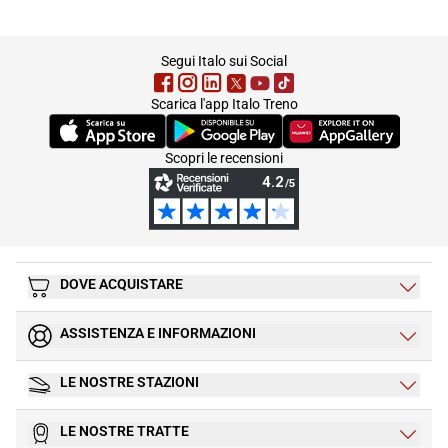
footer
Segui Italo sui Social
Scarica l'app Italo Treno
(Si apre in una nuova scheda)
(Si apre in una nuova scheda)
(Si apre in una nuova 
Scopri le recensioni
DOVE ACQUISTARE
ASSISTENZA E INFORMAZIONI
LE NOSTRE STAZIONI
LE NOSTRE TRATTE