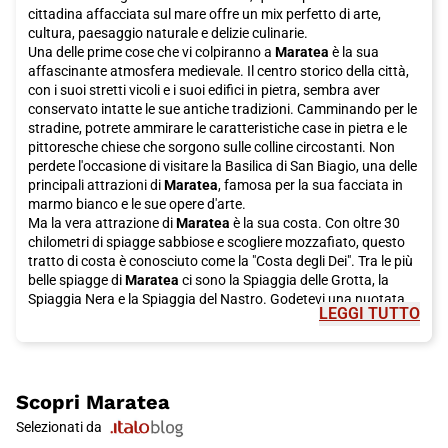
per un viaggio che ti porterà alla scoperta di questa
cittadina affacciata sul mare offre un mix perfetto di arte,
meravigliosa destinazione!
cultura, paesaggio naturale e delizie culinarie.
Una delle prime cose che vi colpiranno a
Maratea
è la sua
affascinante atmosfera medievale. Il centro storico della città,
con i suoi stretti vicoli e i suoi edifici in pietra, sembra aver
conservato intatte le sue antiche tradizioni. Camminando per le
stradine, potrete ammirare le caratteristiche case in pietra e le
pittoresche chiese che sorgono sulle colline circostanti. Non
perdete l'occasione di visitare la Basilica di San Biagio, una delle
principali attrazioni di
Maratea
, famosa per la sua facciata in
marmo bianco e le sue opere d'arte.
Ma la vera attrazione di
Maratea
è la sua costa. Con oltre 30
chilometri di spiagge sabbiose e scogliere mozzafiato, questo
tratto di costa è conosciuto come la "Costa degli Dei". Tra le più
belle spiagge di
Maratea
ci sono la Spiaggia delle Grotta, la
Spiaggia Nera e la Spiaggia del Nastro. Godetevi una nuotata
LEGGI TUTTO
rinfrescante nelle acque cristalline e poi rilassatevi sulla sabbia
dorata mentre ammirate l'incantevole vista sul mare.
Per una vista panoramica spettacolare su
Maratea
e sulla sua
costa, salite fino alla Statua del Cristo Redentore. La statua,
alta oltre 22 metri, domina la città e offre una vista a 360 gradi
Scopri
Maratea
mozzafiato su tutto il territorio circostante. Non dimenticate di
Selezionati da
portare la macchina fotografica per catturare questo momento