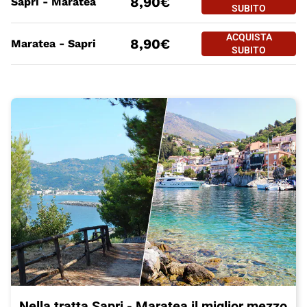
8,90€
Sapri - Maratea
SAPRI - MAR
SUBITO
PREZZO BIGLIETTO TRENO Sapr
Tratte
a partire da
ACQUISTA
ACQUISTA SUBITO
8,90€
Maratea - Sapri
MARATEA - S
SUBITO
Nella tratta Sapri - Maratea il miglior mezzo