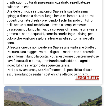
di attrazioni culturali, paesaggi mozzafiato e prelibatezze
culinarie uniche.
Una delle principali attrazioni di
Sapri
è la sua bellissima
spiaggia di sabbia dorata, lunga ben 8 chilometri. Qui potrai
goderti giornate di relax prendendo il sole, facendo un tuffo
nelle acque cristalline del Mar Tirreno o semplicemente
passeggiando lungo la riva. La spiaggia offre anche una vasta
gamma di sport acquatici, come lo snorkeling e il diving, per
coloro che vogliono esplorare le meraviglie sottomarine della
zona.
Un'escursione da non perdere a
Sapri
è una visita alle Grotte di
Palinuro, una suggestiva rete di grotte marine che si estende
per chilometri lungo la costa. Potrai esplorare queste maestose
cavità naturali in barca, ammirando stalattiti e stalagmiti
incredibili che si ergono da acque cristalline.
Per i più avventurosi,
Sapri
offre anche la possibilità di fare
escursioni lungo i sentieri costieri, che offrono panorami
LEGGI TUTTO
mozzafiato sulla costa e sulla campagna circostante. Potrai
ammirare una varietà di paesaggi, tra cui boschi, colline e gole,
rendendo ogni passeggiata un'esperienza unica.
Oltre alla bellezza naturale,
Sapri
è anche ricca di patrimonio
culturale. Una visita al centro storico della città è un must
assoluto, dove potrai ammirare la Chiesa dell'Annunziata, con la
sua sontuosa facciata barocca, e il Castello di Sapri, un'antica