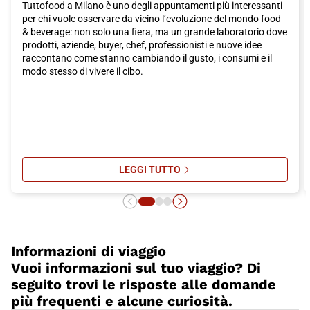
Tuttofood a Milano è uno degli appuntamenti più interessanti
E dopo una giornata intensa di visite, non puoi lasciare Milano
per chi vuole osservare da vicino l’evoluzione del mondo food
senza assaporare la sua deliziosa cucina. La città offre una
& beverage: non solo una fiera, ma un grande laboratorio dove
vasta gamma di ristoranti, osterie e trattorie dove potrai
prodotti, aziende, buyer, chef, professionisti e nuove idee
deliziarti con i piatti tradizionali milanesi. Non puoi perderti la
raccontano come stanno cambiando il gusto, i consumi e il
famosa cotoletta alla milanese, il risotto allo zafferano e il
modo stesso di vivere il cibo.
panettone, dolce tipico delle festività natalizie.
Insomma, Milano è una città che sa stupire e affascinare in ogni
suo aspetto. E per raggiungerla nel modo più comodo e veloce,
non c'è niente di meglio del treno Italo. Il tuo viaggio inizia sul
treno, dove potrai goderti il comfort e i servizi di prima classe, e
continua con l'avventura di scoprire tutto ciò che questa
straordinaria città ha da offrire. Non aspettare oltre, acquista
subito il tuo biglietto Italo per Milano e preparati a vivere
LEGGI TUTTO
SU TUTTOFOOD A MILANO: LE TEN
un'esperienza unica!
Informazioni di viaggio
Vuoi informazioni sul tuo viaggio? Di
seguito trovi le risposte alle domande
più frequenti e alcune curiosità.