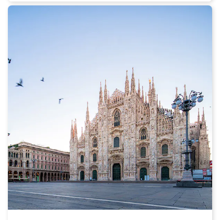
Basilica di San Francesco di Paola.
Reggio Calabria è anche una città famosa per la sua cucina
deliziosa e autentica. Assicurati di provare i piatti tradizionali
calabresi, come la 'nduja, un salume piccante a base di carne
suina, e la famosa pasta al ragù, arricchita con una salsa di
carne lenta e aromatici. Le pizze calabresi sono anche una
delizia da assaggiare, con condimenti freschi e tipici della
regione. Per un'esperienza culinaria completa, concediti un
pasto in uno dei ristoranti lungo il lungomare, dove potrai
gustare frutti di mare freschi e deliziosi.
Per raggiungere Reggio Calabria, ti consigliamo di viaggiare in
treno con Italo. Italo ti offre un'esperienza di viaggio
confortevole e veloce, con treni moderni e servizi di alta qualità.
Il tuo viaggio in treno sarà un'occasione per ammirare i
meravigliosi paesaggi italiani mentre ti dirigi verso la splendida
città di Reggio Calabria.
Non aspettare oltre, prenota subito il tuo biglietto Italo per
Reggio Calabria e preparati a vivere un'avventura
indimenticabile alla scoperta di una città ricca di storia, cultura
e delizie culinarie. La tua avventura inizia con Italo!