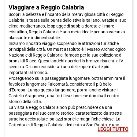
Viaggiare a Reggio Calabria
Scopri la bellezza e l'incanto della meravigliosa città di Reggio
Calabria, situata sulla punta dello stivale italiano. Grazie al suo
clima mediterraneo, le spiagge di sabbia dorata e il mare
cristallino, Reggio Calabria è una meta ideale per una vacanza
rilassante e indimenticabile.
Iniziamo il nostro viaggio scoprendo le attrazioni turistiche
principali della città. Un must assoluto è il Museo Archeologico
Nazionale di Reggio Calabria, famoso per la sua collezione di
bronzi di Riace. Questi antichi guerrieri in bronzo risalenti al V
secolo a.C. sono considerati una delle opere d'arte più
importanti al mondo.
Proseguendo sulla passeggiata lungomare, potrai ammirare il
favoloso lungomare Falcomatà, considerato il più bello
d'Europa. Lungo questo lungomare, potrai anche visitare il
Castello Aragonese, una fortificazione che domina il centro
storico della città.
La visita a Reggio Calabria non può prescindere da una
passeggiata nel suo centro storico, caratterizzato da strette
stradine acciottolate, palazzi storici e magnifiche chiese. La
Cattedrale di Reggio Calabria, dedicata a Sant'Agata, è uno
LEGGI TUTTO
degli edifici religiosi più importanti della città. Non perdere
anche la suggestiva Chiesa degli Ottimati e la maestosa