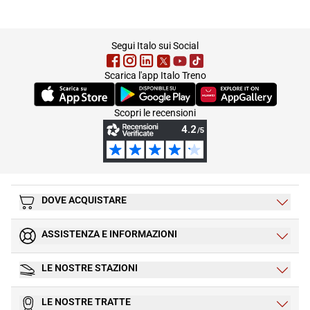
footer
Segui Italo sui Social
Scarica l'app Italo Treno
(Si apre in una nuova scheda)
(Si apre in una nuova scheda)
(Si apre in una nuova 
Scopri le recensioni
DOVE ACQUISTARE
ASSISTENZA E INFORMAZIONI
LE NOSTRE STAZIONI
LE NOSTRE TRATTE