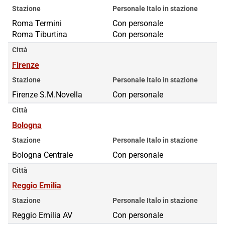
Stazione
Personale Italo in stazione
Roma Termini
Roma Termini
Con personale
Roma Tiburtina
Roma Tiburtina
Con personale
Città
Firenze
Stazione
Personale Italo in stazione
Firenze S.M.Novella
Con personale
Città
Bologna
Stazione
Personale Italo in stazione
Bologna Centrale
Con personale
Città
Reggio Emilia
Stazione
Personale Italo in stazione
Reggio Emilia AV
Con personale