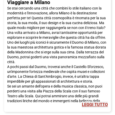
Viaggiare a Milano
Se stai cercando una città che combini lo stile italiano con la
modernità e l'innovazione, allora Milano è la destinazione
perfetta per te! Questa città cosmopolita è rinomata per la sua
storia, la sua moda, il suo design e la sua cucina deliziosa. Ma
quale modo migliore per raggiungerla se non con il treno Italo?
Una volta arrivato a Milano, avrai tantissime opportunità per
esplorare e scoprire le meraviglie che questa città ha da offrire.
Uno dei luoghi più iconici è sicuramente il Duomo di Milano, con
la sua maestosa architettura gotica e la famosa statua dorata
della Madonnina che si erge sulla sua cima. Dalla terrazza del
Duomo, potrai goderti una vista panoramica mozzafiato sulla
città.
A pochi passi dal Duomo, troverai anche il Castello Sforzesco,
un'imponente fortezza medievale che ospita musei e collezioni
d'arte. La Chiesa di Sant'Ambrogio, invece, è un'altra tappa
imperdibile per gli appassionati di architettura e storia.
Se sei un amante dell'opera e della musica classica, non puoi
perderti una visita alla Piazza della Scala con il suo famoso
Teatro alla Scala. Qui potrai ammirare una delle più grandi
tradizioni liriche del mondo e immergerti nella bellezza della
LEGGI TUTTO
musica italiana.
Ma Milano non è solo storia e cultura, è anche una città che vive