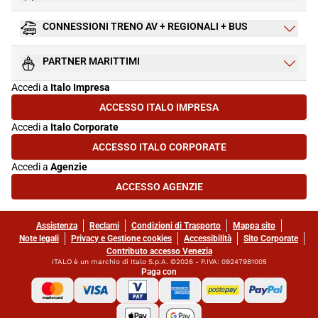
CONNESSIONI TRENO AV + REGIONALI + BUS
PARTNER MARITTIMI
Accedi a
Italo Impresa
ACCESSO ITALO IMPRESA
(SI APRE IN UNA NUOVA SCHEDA)
Accedi a
Italo Corporate
ACCESSO ITALO CORPORATE
(SI APRE IN UNA NUOVA SCHEDA)
Accedi a
Agenzie
ACCESSO AGENZIE
(SI APRE IN UNA NUOVA SCHEDA)
Assistenza
Reclami
Condizioni di Trasporto
Mappa sito
Note legali
Privacy e Gestione cookies
Accessibilità
Sito Corporate
Contributo accesso Venezia
ITALO è un marchio di Italo S.p.A. ©2026 - P.IVA: 09247981005
Paga con