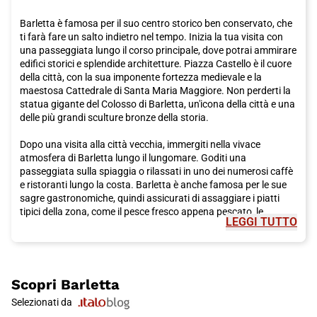
tuo biglietto Italo per Foggia!
Barletta è famosa per il suo centro storico ben conservato, che
ti farà fare un salto indietro nel tempo. Inizia la tua visita con
una passeggiata lungo il corso principale, dove potrai ammirare
edifici storici e splendide architetture. Piazza Castello è il cuore
della città, con la sua imponente fortezza medievale e la
maestosa Cattedrale di Santa Maria Maggiore. Non perderti la
statua gigante del Colosso di Barletta, un'icona della città e una
delle più grandi sculture bronze della storia.
Dopo una visita alla città vecchia, immergiti nella vivace
atmosfera di Barletta lungo il lungomare. Goditi una
passeggiata sulla spiaggia o rilassati in uno dei numerosi caffè
e ristoranti lungo la costa. Barletta è anche famosa per le sue
sagre gastronomiche, quindi assicurati di assaggiare i piatti
tipici della zona, come il pesce fresco appena pescato, le
LEGGI TUTTO
orecchiette con le cime di rapa o i taralli pugliesi.
Un'altra attrazione imperdibile a Barletta è il Castello Svevo, una
magnifica fortezza costruita dai Normanni nel XII secolo.
Esplora le imponenti mura e visita il museo all'interno, che
Scopri
Barletta
racconta la storia del castello e della città. Passeggiando per le
Selezionati da
strade del centro storico, scoprirai anche numerose chiese e