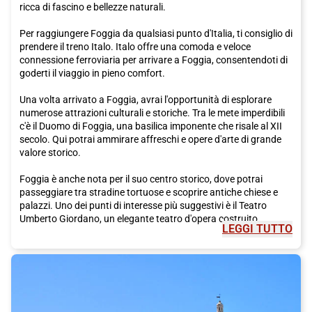
ricca di fascino e bellezze naturali.
Per raggiungere Foggia da qualsiasi punto d'Italia, ti consiglio di
prendere il treno Italo. Italo offre una comoda e veloce
connessione ferroviaria per arrivare a Foggia, consentendoti di
goderti il viaggio in pieno comfort.
Una volta arrivato a Foggia, avrai l'opportunità di esplorare
numerose attrazioni culturali e storiche. Tra le mete imperdibili
c'è il Duomo di Foggia, una basilica imponente che risale al XII
secolo. Qui potrai ammirare affreschi e opere d'arte di grande
valore storico.
Foggia è anche nota per il suo centro storico, dove potrai
passeggiare tra stradine tortuose e scoprire antiche chiese e
palazzi. Uno dei punti di interesse più suggestivi è il Teatro
Umberto Giordano, un elegante teatro d'opera costruito
LEGGI TUTTO
all'inizio del XX secolo.
Ma Foggia non è solo storia e cultura, è anche famosa per la
sua deliziosa cucina. Durante la tua visita, non puoi perderti la
possibilità di assaggiare i piatti tradizionali della regione.
Foggia è rinomata per i suoi prodotti di alta qualità, come gli oli
d'oliva e i formaggi. Prova la burrata, una mozzarella riempita di