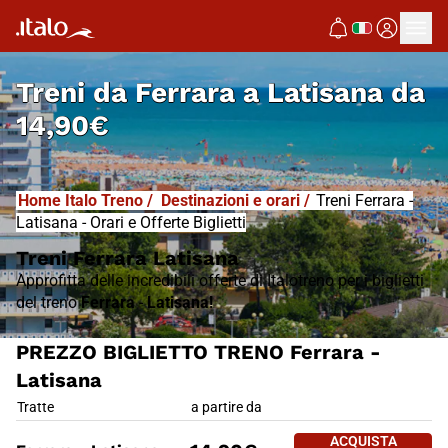
I
T
ALO
I
T
ABUS
Treni da
Ferrara a Latisana
da
14,90€
Home Italo Treno
/
Destinazioni e orari
/
Treni Ferrara -
Latisana - Orari e Offerte Biglietti
Treni Ferrara Latisana
Approfitta delle incredibili offerte di Italotreno per i biglietti
del treno
Ferrara
-
Latisana!
PREZZO BIGLIETTO TRENO Ferrara -
Latisana
PREZZO BIGLIETTO TRENO Ferra
Tratte
a partire da
ACQUISTA 
ACQUISTA