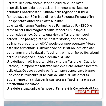
Ferrara, una città ricca di storia e cultura, è una meta
imperdibile per chiunque desideri immergersi nel fascino
dell'Italia rinascimentale. Situata nella regione dell'Emilia-
Romagna, a soli 30 minuti di treno da Bologna, Ferrara offre
un'esperienza autentica e affascinante.
La città, dichiarata Patrimonio dell'Umanità dall'UNESCO, è
famosa per i suoi magnifici edifici storici e il suo layout
urbanistico unico. Durante una visita a Ferrara, non puoi
perderti una passeggiata nel centro storico, che è stato
abilmente progettato nel XV secolo per rappresentare l'ideale
città rinascimentale. Camminando per le strade acciottolate,
potrai ammirare i palazzi affascinanti e i magnifici edifici, alcuni
dei quali risalgono all'epoca dei duchi d'Este.
Uno dei luoghi più importanti da visitare a Ferrara è il Castello
Estense, un'imponente fortezza medievale che domina il centro
della città. Questo castello perfettamente conservato è stato
una volta la residenza principale dei duchi d'Este e merita
sicuramente una visita per la sua storia affascinante e la sua
architettura maestosa.
Una delle attrazioni più famose di Ferrara è la Cattedrale di San
LEGGI TUTTO
Giorgio, un magnifico esempio di architettura romanica.
All'interno della cattedrale, potrai ammirare pregevoli opere
d'arte e affreschi che risalgono al XIII secolo. Non lontano dalla