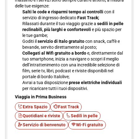
massimo e i servizi sono sempre curati e attenti, a misura
delle tue esigenze:
Salti le code e risparmi tempo ai controlli
con il
servizio di ingresso dedicato
Fast Track;
Rilassati durante il tuo viaggio grazie a
sedili in pelle
reclinabili, più larghi e confortevoli
e più spazio per
le tue gambe;
Goditi il
servizio di Italo gratuito
con snack, caffè e
bevande, servito direttamente al posto;
Collegati al Wifi gratuito a bordo
e, direttamente dal
tuo smartphone, inizia a navigare o scopri il meglio
dell’intrattenimento con una incredibile selezione di
film, serie tv, libri, podcast e riviste disponibili nel
portale di bordo Italolive;
Avrai a tua disposizione
prese elettriche individuali
per ricaricare tutti i tuoi dispositivi.
Viaggia in Prima Business
Extra Spazio
Fast Track
Quotidiani e riviste
Sedili in pelle
Servizio di benvenuto
Wi-Fi gratuito