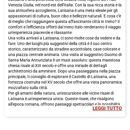
l'opportunità di visitare questa bellissima città e prenota il tuo
Venezia Giulia, nel nord-est dell'Italia. Con la sua ricca storia e la
biglietto Italo per un viaggio indimenticabile a Ferrara.
sua atmosfera accogliente, Latisana è una meta ideale per gli
appassionati di cultura, buon cibo e bellezze naturali. E cosa c'è
di meglio che raggiungere questa affascinante città in treno? Il
comfort e l'efficienza offerti dal treno Italo renderanno il viaggio
un'esperienza piacevole e rilassante.
Una volta arrivati a Latisana, ci sono molte cose da vedere e da
fare. Uno dei luoghi più suggestivi della città è il suo centro
storico, caratterizzato da stradine acciottolate, case colorate e
una piazza centrale animata. Una visita al suggestivo Duomo di
Santa Maria Annunziata è un must assoluto: questa maestosa
chiesa risale al XIII secolo e offre una miriade di dettagli
architettonici da ammirare. Dopo una passeggiata nella piazza
principale, ti consiglio di esplorare il Castello di Latisana, una
fortezza costruita nel XV secolo che offre una vista panoramica
mozzafiato sulla città.
Per gli amanti della natura, un'escursione alle vicine risaie di
Latisana è un'esperienza unica. Queste risaie, che risalgono
all'epoca romana, offrono paesaggi spettacolari e la possibilità
LEGGI TUTTO
di ammirare una grande varietà di flora e fauna. È anche
possibile noleggiare una bicicletta e percorrere i sentieri che
attraversano queste risaie, godendo della tranquillità e della
bellezza del luogo.