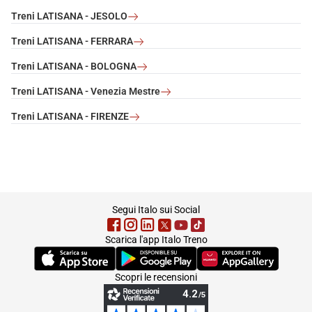
Treni LATISANA - JESOLO
Treni LATISANA - FERRARA
Treni LATISANA - BOLOGNA
Treni LATISANA - Venezia Mestre
Treni LATISANA - FIRENZE
footer
Segui Italo sui Social
Scarica l'app Italo Treno
(Si apre in una nuova scheda)
(Si apre in una nuova scheda)
(Si apre in una nuova 
Scopri le recensioni