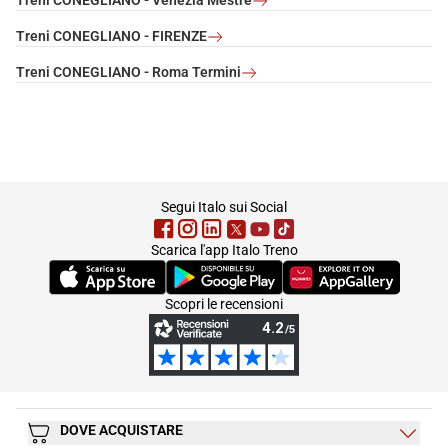
Treni CONEGLIANO - Venezia Mestre
Treni CONEGLIANO - FIRENZE
Treni CONEGLIANO - Roma Termini
footer
Segui Italo sui Social
Scarica l'app Italo Treno
(Si apre in una nuova scheda)
(Si apre in una nuova scheda)
(Si apre in una nuova 
Scopri le recensioni
DOVE ACQUISTARE