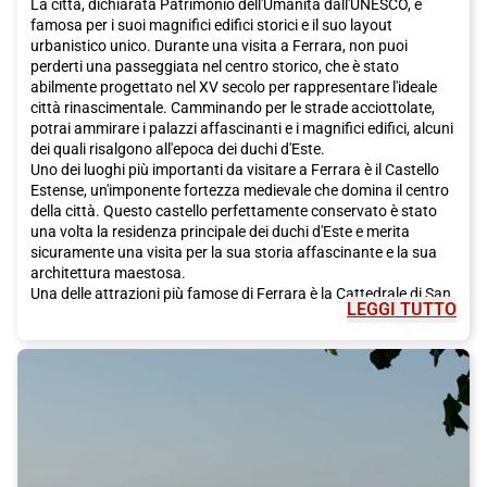
La città, dichiarata Patrimonio dell'Umanità dall'UNESCO, è
famosa per i suoi magnifici edifici storici e il suo layout
urbanistico unico. Durante una visita a Ferrara, non puoi
perderti una passeggiata nel centro storico, che è stato
abilmente progettato nel XV secolo per rappresentare l'ideale
città rinascimentale. Camminando per le strade acciottolate,
potrai ammirare i palazzi affascinanti e i magnifici edifici, alcuni
dei quali risalgono all'epoca dei duchi d'Este.
Uno dei luoghi più importanti da visitare a Ferrara è il Castello
Estense, un'imponente fortezza medievale che domina il centro
della città. Questo castello perfettamente conservato è stato
una volta la residenza principale dei duchi d'Este e merita
sicuramente una visita per la sua storia affascinante e la sua
architettura maestosa.
Una delle attrazioni più famose di Ferrara è la Cattedrale di San
LEGGI TUTTO
Giorgio, un magnifico esempio di architettura romanica.
All'interno della cattedrale, potrai ammirare pregevoli opere
d'arte e affreschi che risalgono al XIII secolo. Non lontano dalla
cattedrale si trova la Casa Romei, una dimora risalente al XV
secolo che offre un'interessante visione di come fosse la vita
quotidiana nel Rinascimento.
Ferrara è anche famosa per i suoi giardini. Il più rinomato è il
magnifico Giardino delle Duchesse, che si estende per oltre
cinque ettari e offre una pausa rinfrescante dal caos della città.