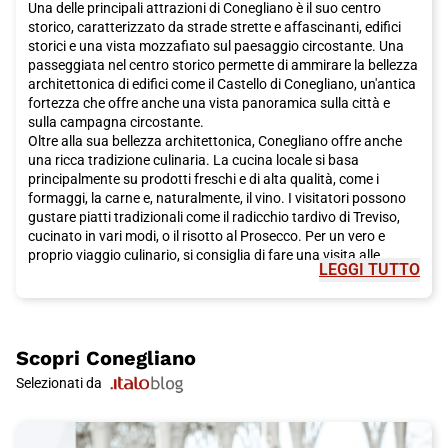
Una delle principali attrazioni di Conegliano è il suo centro
storico, caratterizzato da strade strette e affascinanti, edifici
storici e una vista mozzafiato sul paesaggio circostante. Una
passeggiata nel centro storico permette di ammirare la bellezza
architettonica di edifici come il Castello di Conegliano, un'antica
fortezza che offre anche una vista panoramica sulla città e
sulla campagna circostante.
Oltre alla sua bellezza architettonica, Conegliano offre anche
una ricca tradizione culinaria. La cucina locale si basa
principalmente su prodotti freschi e di alta qualità, come i
formaggi, la carne e, naturalmente, il vino. I visitatori possono
gustare piatti tradizionali come il radicchio tardivo di Treviso,
cucinato in vari modi, o il risotto al Prosecco. Per un vero e
proprio viaggio culinario, si consiglia di fare una visita alle
LEGGI TUTTO
cantine locali e partecipare a una degustazione di vini.
Oltre all'enogastronomia, a Conegliano c'è anche la possibilità
di immergersi nella cultura locale. La città ospita il Museo
Civico, che espone una collezione di arte contemporanea e
moderna, e offre anche una serie di eventi culturali durante
Scopri
Conegliano
tutto l'anno, come spettacoli teatrali e concerti.
Selezionati da
Per godere appieno della bellezza di Conegliano e della sua
campagna circostante, è possibile fare una passeggiata o una
gita in bicicletta lungo la Strada del Prosecco, un percorso che
attraversa vigneti e paesaggi mozzafiato. Questa è anche