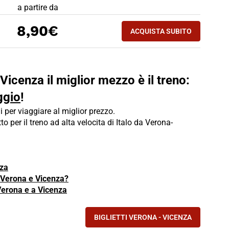
PREZZO BIGLIETTO TRENO Verona - Vicenza
a partire da
ACQUISTA SUBITO
8,90€
ACQUISTA SUBITO
VICENZA - VERONA
 Vicenza il miglior mezzo è il treno:
ggio
!
i per viaggiare al miglior prezzo.
tto per il treno ad alta velocita di Italo da Verona-
nza
a Verona e Vicenza?
 Verona e a Vicenza
BIGLIETTI VERONA - VICENZA