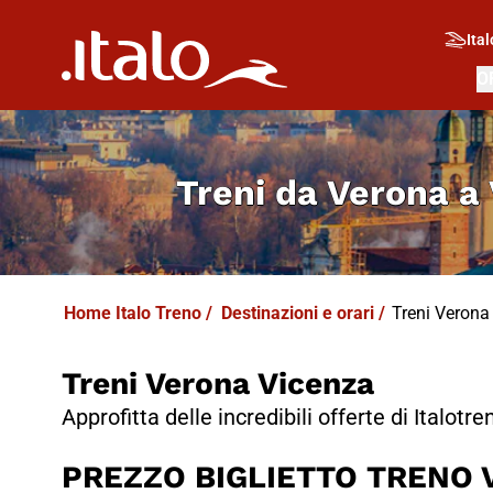
I
T
ALO
I
T
ABUS
Ital
O
Treni da
Verona a
Home Italo Treno
/
Destinazioni e orari
/
Treni Verona -
Treni Verona Vicenza
Approfitta delle incredibili offerte di Italotre
PREZZO BIGLIETTO TRENO V