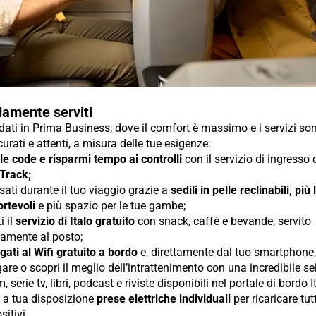
amente serviti
ti in Prima Business, dove il comfort è massimo e i servizi so
urati e attenti, a misura delle tue esigenze:
 le code e risparmi tempo ai controlli
con il servizio di ingresso
 Track;
sati durante il tuo viaggio grazie a
sedili in pelle reclinabili, più
rtevoli
e più spazio per le tue gambe;
i il
servizio di Italo gratuito
con snack, caffè e bevande, servito
tamente al posto;
gati al Wifi gratuito a bordo
e, direttamente dal tuo smartphone, 
are o scopri il meglio dell’intrattenimento con una incredibile s
lm, serie tv, libri, podcast e riviste disponibili nel portale di bordo I
i a tua disposizione
prese elettriche individuali
per ricaricare tutt
sitivi.