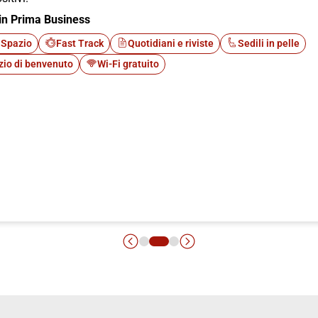
in Prima Business
 Spazio
Fast Track
Quotidiani e riviste
Sedili in pelle
zio di benvenuto
Wi-Fi gratuito