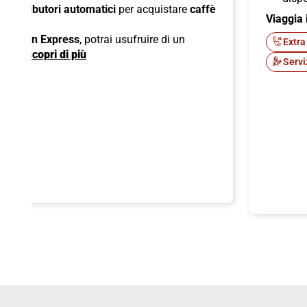
di
distributori automatici
per acquistare
caffè
Viaggia 
ck;
 American Express
, potrai usufruire di un
Extra
ente.
Scopri di più
Servi