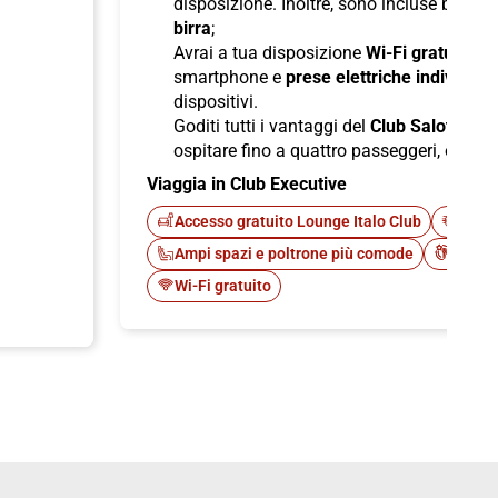
disposizione. Inoltre, sono incluse bevan
birra
;
Avrai a tua disposizione
Wi-Fi gratuito
per
smartphone e
prese elettriche individuali
dispositivi.
Goditi tutti i vantaggi del
Club Salotto
di I
ospitare fino a quattro passeggeri, offren
Viaggia in Club Executive
Accesso gratuito Lounge Italo Club
Fast 
Ampi spazi e poltrone più comode
Cateri
Wi-Fi gratuito