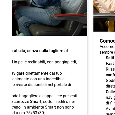
Comod
Accomoda
à e praticità, senza nulla togliere al
sempre c
Salti
di
sedili
in pelle reclinabili, con poggiapiedi,
Fast
duali
;
Rilas
 per navigare direttamente dal tuo
confo
l'intrattenimento con una incredibile
Godit
odcast
e
riviste
disponibili nel portale di
diret
Colle
lle comode bagagliere e cappelliere presenti
navig
ori nelle carrozze
Smart
, sotto i sedili o nei
di fi
boli del treno. In ambiente Smart non sono
Avra
superiori a cm 75x53x30;
dispo