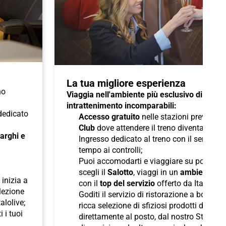
La tua migliore esperienza
no
Viaggia nell'ambiente più esclusivo di Italo 
intrattenimento incomparabili:
 dedicato
Accesso gratuito
nelle stazioni previste a
Club
dove attendere il treno diventa un pi
 larghi e
Ingresso dedicato al treno con il servizio
tempo ai controlli;
Puoi accomodarti e viaggiare su poltron
scegli il
Salotto
, viaggi in un
ambiente ris
inizia a
con il
top del servizio
offerto da Italo;
elezione
Goditi il servizio di ristorazione a bordo
talolive;
ricca selezione di sfiziosi prodotti di pane
i i tuoi
direttamente al posto, dal nostro Staff d