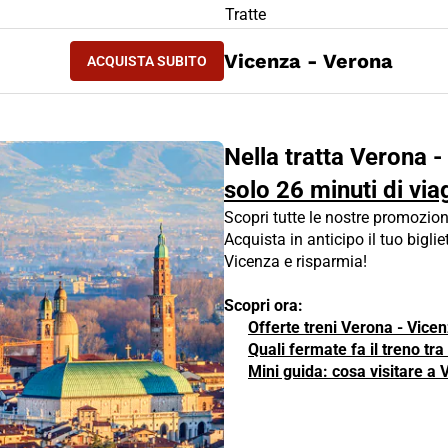
LIETTO TRENO Verona - Vicenza
Tratte
ACQUISTA SUBITO
Vicenza - Verona
ACQUISTA SUBITO
VERONA - VICENZA
Nella tratta Verona -
solo 26 minuti di via
Scopri tutte le nostre promozion
Acquista in anticipo il tuo biglie
Vicenza e risparmia!
Scopri ora:
Offerte treni Verona - Vice
Quali fermate fa il treno tr
Mini guida: cosa visitare a