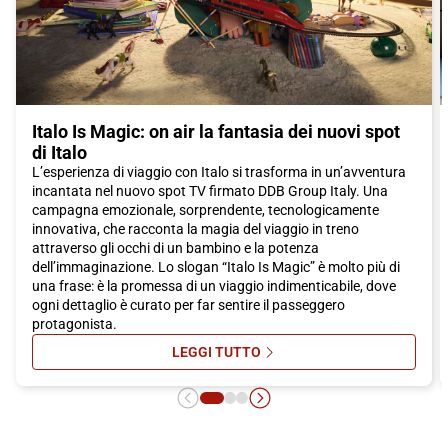
città di Reggio Calabria.
Non aspettare oltre, prenota subito il tuo biglietto Italo per
Reggio Calabria e preparati a vivere un'avventura
indimenticabile alla scoperta di una città ricca di storia, cultura
e delizie culinarie. La tua avventura inizia con Italo!
Italo Is Magic: on air la fantasia dei nuovi spot
di Italo
L’esperienza di viaggio con Italo si trasforma in un’avventura
incantata nel nuovo spot TV firmato DDB Group Italy. Una
campagna emozionale, sorprendente, tecnologicamente
innovativa, che racconta la magia del viaggio in treno
attraverso gli occhi di un bambino e la potenza
dell’immaginazione. Lo slogan “Italo Is Magic” è molto più di
una frase: è la promessa di un viaggio indimenticabile, dove
ogni dettaglio è curato per far sentire il passeggero
protagonista.
LEGGI TUTTO
SU ITALO IS MAGIC: ON AIR LA FA