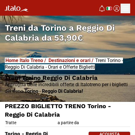
I
T
ALO
I
T
ABUS
Treni da
Torino a Reggio Di
Calabria
da
53,90€
Home Italo Treno
/
Destinazioni e orari
/
Treni Torino -
Reggio Di Calabria - Orari e Offerte Biglietti
Treni Torino Reggio Di Calabria
Approfitta delle incredibili offerte di Italotreno per i biglietti
del treno
Torino
-
Reggio Di Calabria!
PREZZO BIGLIETTO TRENO Torino -
Reggio Di Calabria
PREZZO BIGLIETTO TRENO Torin
Tratte
a partire da
ACQUISTA 
Torino - Reggio Di
ACQUISTA