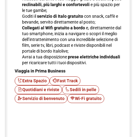
reclinabili, più larghi e confortevoli
e più spazio per
le tue gambe;
Goditi il
servizio di Italo gratuito
con snack, caffè e
bevande, servito direttamente al posto;
Collegati al Wifi gratuito a bordo
e, direttamente dal
tuo smartphone, inizia a navigare o scopri il meglio
dell’intrattenimento con una incredibile selezione di
film, serie tv, libri, podcast e riviste disponibili nel
portale di bordo Italolive;
Avrai a tua disposizione
prese elettriche individuali
per ricaricare tutti i tuoi dispositivi.
Viaggia in Prima Business
Extra Spazio
Fast Track
Quotidiani e riviste
Sedili in pelle
Servizio di benvenuto
Wi-Fi gratuito