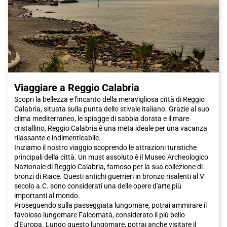
botteghe degli artigiani.
Non dimenticare di fare una sosta al
Parco del Valentino
, una
bellissima oasi verde nel cuore della città. Qui potrai rilassarti
passeggiando lungo le rive del fiume Po o ammirando i colorati
giardini all'italiana. Se sei un'appassionato di automobili, non
perderti il famoso
Museo dell'Automobile
, che ospita una vasta
collezione di auto storiche e moderne.
Viaggiare a Reggio Calabria
In conclusione,
Torino
è una città che offre una combinazione
Scopri la bellezza e l'incanto della meravigliosa città di Reggio
perfetta di arte, storia, cibo e bellezze naturali. E per renderla
Calabria, situata sulla punta dello stivale italiano. Grazie al suo
ancora più conveniente, ti consiglio di viaggiare con il treno
clima mediterraneo, le spiagge di sabbia dorata e il mare
Italo. Grazie alle sue offerte e alla sua comodità, il treno Italo è
cristallino, Reggio Calabria è una meta ideale per una vacanza
la scelta ideale per raggiungere
Torino
. Cosa aspetti? Acquista
rilassante e indimenticabile.
subito il tuo biglietto Italo e vivi un'avventura indimenticabile
Iniziamo il nostro viaggio scoprendo le attrazioni turistiche
nella splendida città di
Torino
!
principali della città. Un must assoluto è il Museo Archeologico
Nazionale di Reggio Calabria, famoso per la sua collezione di
bronzi di Riace. Questi antichi guerrieri in bronzo risalenti al V
secolo a.C. sono considerati una delle opere d'arte più
importanti al mondo.
Proseguendo sulla passeggiata lungomare, potrai ammirare il
favoloso lungomare Falcomatà, considerato il più bello
d'Europa. Lungo questo lungomare, potrai anche visitare il