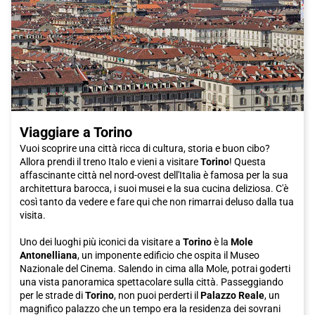
Viaggiare a Torino
Vuoi scoprire una città ricca di cultura, storia e buon cibo?
Allora prendi il treno Italo e vieni a visitare
Torino
! Questa
affascinante città nel nord-ovest dell'Italia è famosa per la sua
architettura barocca, i suoi musei e la sua cucina deliziosa. C'è
così tanto da vedere e fare qui che non rimarrai deluso dalla tua
visita.
Uno dei luoghi più iconici da visitare a
Torino
è la
Mole
Antonelliana
, un imponente edificio che ospita il Museo
Nazionale del Cinema. Salendo in cima alla Mole, potrai goderti
una vista panoramica spettacolare sulla città. Passeggiando
per le strade di
Torino
, non puoi perderti il
Palazzo Reale
, un
magnifico palazzo che un tempo era la residenza dei sovrani