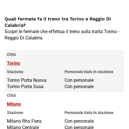
Quali fermate fa il treno tra Torino e Reggio Di
Calabria?
Scopri le fermate che effettua il treno sulla tratta Torino -
Reggio Di Calabria.
Città
Torino
Stazione
Personale Italo in stazione
Torino Porta Nuova
Torino Porta Nuova
Con personale
Torino Porta Susa
Torino Porta Susa
Con personale
Città
Milano
Stazione
Personale Italo in stazione
Milano Rho Fiera
Milano Rho Fiera
Con personale
Milano Centrale
Milano Centrale
Con personale