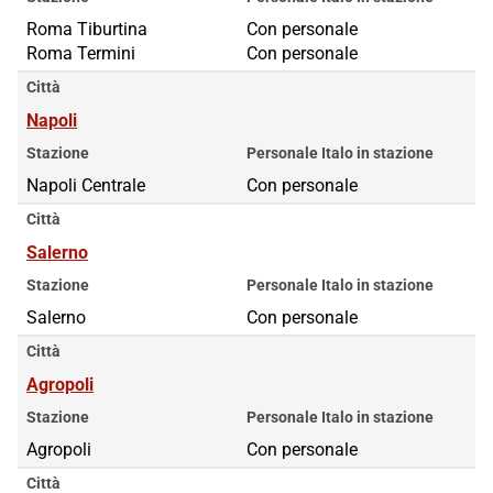
Roma Tiburtina
Roma Tiburtina
Con personale
Roma Termini
Roma Termini
Con personale
Città
Napoli
Stazione
Personale Italo in stazione
Napoli Centrale
Con personale
Città
Salerno
Stazione
Personale Italo in stazione
Salerno
Con personale
Città
Agropoli
Stazione
Personale Italo in stazione
Agropoli
Con personale
Città