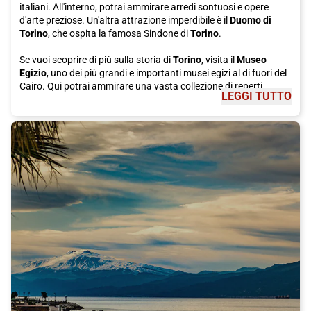
italiani. All'interno, potrai ammirare arredi sontuosi e opere
d'arte preziose. Un'altra attrazione imperdibile è il
Duomo di
Torino
, che ospita la famosa Sindone di
Torino
.
Se vuoi scoprire di più sulla storia di
Torino
, visita il
Museo
Egizio
, uno dei più grandi e importanti musei egizi al di fuori del
Cairo. Qui potrai ammirare una vasta collezione di reperti
LEGGI TUTTO
antichi, tra cui mummie e tesori dei faraoni. Un'altra tappa
interessante per gli appassionati di storia è il
Museo del
Risorgimento
, che racconta la storia del Risorgimento italiano
attraverso mostre e documenti storici.
Per gli amanti del cibo,
Torino
è la meta ideale. Non puoi
lasciare la città senza assaggiare il famoso
cibo di strada
locale, come i "panini di bagna cauda" o i deliziosi "gnocchi alla
pariglia" accompagnati da una bottiglia di vino Barolo. Se hai
una dolcezza, prova il celebre
cioccolato
di
Torino
, famoso in
tutto il mondo per la sua ricchezza e bontà.
Dopo una giornata di visite e degustazioni, ti consiglio di fare
una passeggiata nel pittoresco quartiere di
Borgo Medievale
,
una replica di un antico villaggio medievale. Qui potrai
immergerti completamente nell'atmosfera del passato,
passeggiando per le sue stradine lastricate e visitando le