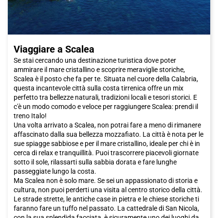
parcheggio, rendendo il tuo viaggio ancora più piacevole e
conveniente.
Quindi, se sei alla ricerca di una destinazione che combini storia,
cultura, natura e una deliziosa cucina, non cercare oltre
Viaggiare a Scalea
Lamezia Terme. Prenota subito il tuo biglietto Italo e preparati a
vivere un'avventura indimenticabile in questa affascinante città
Se stai cercando una destinazione turistica dove poter
calabrese
ammirare il mare cristallino e scoprire meraviglie storiche,
Scalea è il posto che fa per te. Situata nel cuore della Calabria,
questa incantevole città sulla costa tirrenica offre un mix
perfetto tra bellezze naturali, tradizioni locali e tesori storici. E
c'è un modo comodo e veloce per raggiungere Scalea: prendi il
treno Italo!
Una volta arrivato a Scalea, non potrai fare a meno di rimanere
affascinato dalla sua bellezza mozzafiato. La città è nota per le
sue spiagge sabbiose e per il mare cristallino, ideale per chi è in
cerca di relax e tranquillità. Puoi trascorrere piacevoli giornate
sotto il sole, rilassarti sulla sabbia dorata e fare lunghe
passeggiate lungo la costa.
Ma Scalea non è solo mare. Se sei un appassionato di storia e
cultura, non puoi perderti una visita al centro storico della città.
Le strade strette, le antiche case in pietra e le chiese storiche ti
faranno fare un tuffo nel passato. La cattedrale di San Nicola,
con la sua splendida facciata, è sicuramente uno dei luoghi da