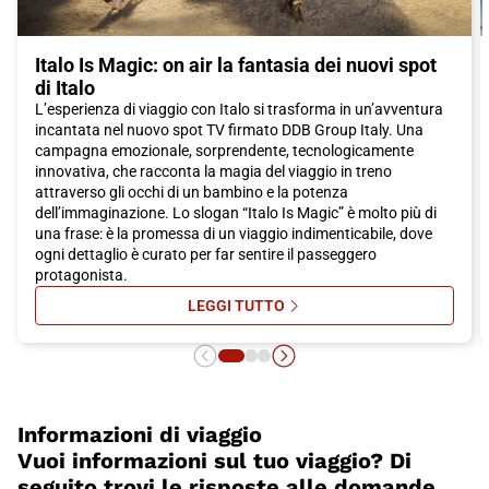
l'ora di darti il benvenuto a Scalea!
Italo Is Magic: on air la fantasia dei nuovi spot
di Italo
L’esperienza di viaggio con Italo si trasforma in un’avventura
incantata nel nuovo spot TV firmato DDB Group Italy. Una
campagna emozionale, sorprendente, tecnologicamente
innovativa, che racconta la magia del viaggio in treno
attraverso gli occhi di un bambino e la potenza
dell’immaginazione. Lo slogan “Italo Is Magic” è molto più di
una frase: è la promessa di un viaggio indimenticabile, dove
ogni dettaglio è curato per far sentire il passeggero
protagonista.
LEGGI TUTTO
SU ITALO IS MAGIC: ON AIR LA FA
Informazioni di viaggio
Vuoi informazioni sul tuo viaggio? Di
seguito trovi le risposte alle domande