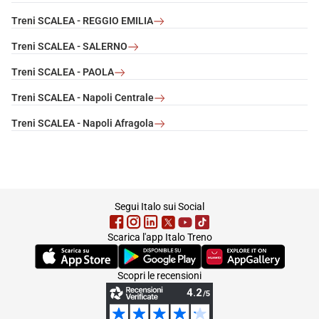
Treni SCALEA - REGGIO EMILIA
Treni SCALEA - SALERNO
Treni SCALEA - PAOLA
Treni SCALEA - Napoli Centrale
Treni SCALEA - Napoli Afragola
footer
Segui Italo sui Social
Scarica l'app Italo Treno
(Si apre in una nuova scheda)
(Si apre in una nuova scheda)
(Si apre in una nuova 
Scopri le recensioni