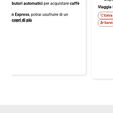
di
distributori automatici
per acquistare
caffè
Viaggia 
ck;
 American Express
, potrai usufruire di un
Extra
ente.
Scopri di più
Servi