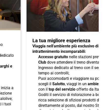
La tua migliore esperienza
no
Viaggia nell'ambiente più esclusivo di Italo 
intrattenimento incomparabili:
 dedicato
Accesso gratuito
nelle stazioni previste a
Club
dove attendere il treno diventa un pi
 larghi e
Ingresso dedicato al treno con il servizio
tempo ai controlli;
Puoi accomodarti e viaggiare su poltron
scegli il
Salotto
, viaggi in un
ambiente ris
inizia a
con il
top del servizio
offerto da Italo;
elezione
Goditi il servizio di ristorazione a bordo
talolive;
ricca selezione di sfiziosi prodotti di pane
i i tuoi
direttamente al posto, dal nostro Staff d