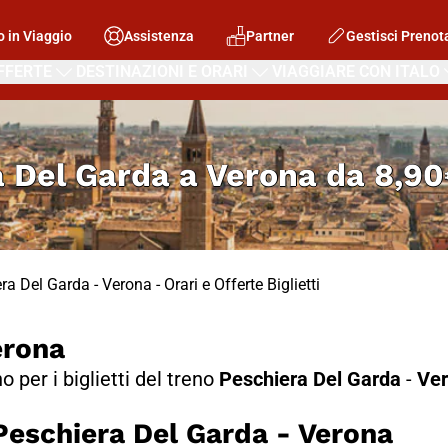
o in Viaggio
Assistenza
Partner
Gestisci Prenot
FFERTE
DESTINAZIONI E ORARI
VIAGGIARE CON ITALO
a Del Garda a Verona
da
8,90
ra Del Garda - Verona - Orari e Offerte Biglietti
erona
no per i biglietti del treno
Peschiera Del Garda
-
Ver
schiera Del Garda - Verona