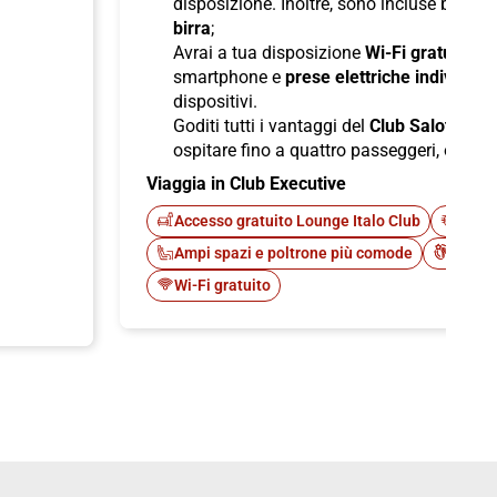
disposizione. Inoltre, sono incluse bevan
birra
;
Avrai a tua disposizione
Wi-Fi gratuito
per
smartphone e
prese elettriche individuali
dispositivi.
Goditi tutti i vantaggi del
Club Salotto
di I
ospitare fino a quattro passeggeri, offren
Viaggia in Club Executive
Accesso gratuito Lounge Italo Club
Fast 
Ampi spazi e poltrone più comode
Cateri
Wi-Fi gratuito