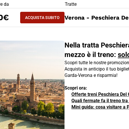
LIETTO TRENO Peschiera Del Garda - Verona
re da
Tratte
ACQUISTA SUBITO
0€
Verona - Peschiera De
ACQUISTA SUBITO
PESCHIERA DEL GARDA - VERONA
Nella tratta Peschier
mezzo è il treno:
sol
Scopri tutte le nostre promozion
Acquista in anticipo il tuo biglie
Garda-Verona e risparmia!
Scopri ora:
Offerte treni Peschiera Del
Quali fermate fa il treno t
Mini guida: cosa visitare a