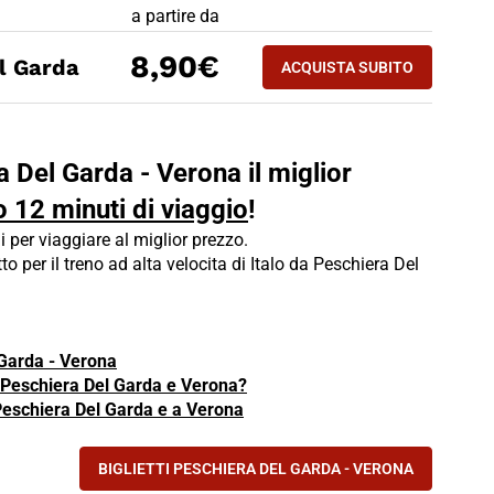
PREZZO BIGLIETTO TRENO Peschiera Del Garda - 
a partire da
ACQUISTA SUBITO
8,90€
l Garda
ACQUISTA SUBITO
VERONA - PESCHIER
a Del Garda - Verona il miglior
o 12 minuti di viaggio
!
i per viaggiare al miglior prezzo.
tto per il treno ad alta velocita di Italo da Peschiera Del
 Garda - Verona
ra Peschiera Del Garda e Verona?
 Peschiera Del Garda e a Verona
BIGLIETTI PESCHIERA DEL GARDA - VERONA