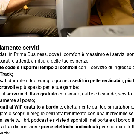
amente serviti
ti in Prima Business, dove il comfort è massimo e i servizi so
urati e attenti, a misura delle tue esigenze:
 le code e risparmi tempo ai controlli
con il servizio di ingresso
 Track;
sati durante il tuo viaggio grazie a
sedili in pelle reclinabili, più
rtevoli
e più spazio per le tue gambe;
i il
servizio di Italo gratuito
con snack, caffè e bevande, servito
tamente al posto;
gati al Wifi gratuito a bordo
e, direttamente dal tuo smartphone, 
are o scopri il meglio dell’intrattenimento con una incredibile s
lm, serie tv, libri, podcast e riviste disponibili nel portale di bordo I
i a tua disposizione
prese elettriche individuali
per ricaricare tutt
sitivi.