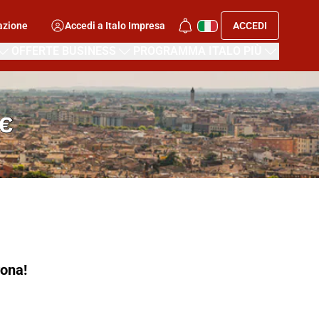
azione
Accedi a Italo Impresa
ACCEDI
OFFERTE BUSINESS
PROGRAMMA ITALO PIÙ
€
ona!