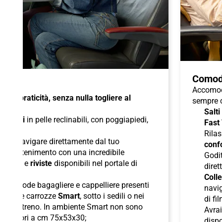
Comod
Accomoda
à e praticità, senza nulla togliere al
sempre c
Salti
di
sedili
in pelle reclinabili, con poggiapiedi,
Fast
duali
;
Rilas
 per navigare direttamente dal tuo
confo
l'intrattenimento con una incredibile
Godit
odcast
e
riviste
disponibili nel portale di
diret
Colle
lle comode bagagliere e cappelliere presenti
navig
ori nelle carrozze
Smart
, sotto i sedili o nei
di fi
boli del treno. In ambiente Smart non sono
Avra
superiori a cm 75x53x30;
dispo