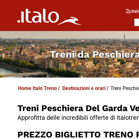
I
T
ALO
I
T
ABUS
Ital
O
Treni da
Peschier
Home Italo Treno
/
Destinazioni e orari
/
Treni Peschie
Treni Peschiera Del Garda V
Approfitta delle incredibili offerte di Italotre
PREZZO BIGLIETTO TRENO Pe