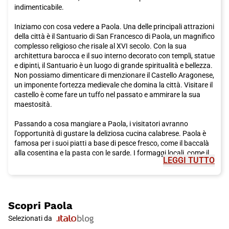
indimenticabile.
Iniziamo con cosa vedere a Paola. Una delle principali attrazioni
della città è il Santuario di San Francesco di Paola, un magnifico
complesso religioso che risale al XVI secolo. Con la sua
architettura barocca e il suo interno decorato con templi, statue
e dipinti, il Santuario è un luogo di grande spiritualità e bellezza.
Non possiamo dimenticare di menzionare il Castello Aragonese,
un imponente fortezza medievale che domina la città. Visitare il
castello è come fare un tuffo nel passato e ammirare la sua
maestosità.
Passando a cosa mangiare a Paola, i visitatori avranno
l'opportunità di gustare la deliziosa cucina calabrese. Paola è
famosa per i suoi piatti a base di pesce fresco, come il baccalà
alla cosentina e la pasta con le sarde. I formaggi locali, come il
LEGGI TUTTO
pecorino e il caciocavallo, sono anche molto popolari. E non
dimenticate di provare la nduja, una salsiccia piccante a base di
carne suina e peperoncino.
Oltre al suo ricco patrimonio culturale e alla sua cucina
Scopri
Paola
deliziosa, Paola offre anche molte opportunità per esplorare la
Selezionati da
bellezza naturale della regione. A pochi chilometri dalla città si