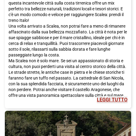
questa incantevole città sulla costa tirrenica offre un mix
perfetto tra bellezze naturali, tradizioni locali e tesori storici. E
c'è un modo comodo e veloce per raggiungere Scalea: prendi il
treno Italo!
Una volta arrivato a Scalea, non potrai fare a meno di rimanere
affascinato dalla sua bellezza mozzafiato. La città è nota per le
sue spiagge sabbiose e per il mare cristallino, ideale per chi è in
cerca di relax e tranquillità. Puoi trascorrere piacevoli giornate
sotto il sole, rilassarti sulla sabbia dorata e fare lunghe
passeggiate lungo la costa.
Ma Scalea non è solo mare. Se sei un appassionato di storia e
cultura, non puoi perderti una visita al centro storico della città.
Le strade strette, le antiche case in pietra e le chiese storiche ti
faranno fare un tuffo nel passato. La cattedrale di San Nicola,
con la sua splendida facciata, è sicuramente uno dei luoghi da
non perdere. Potrai anche visitare il castello Aragonese, che
offre una vista panoramica spettacolare sulla città e sul mare.
LEGGI TUTTO
Oltre alle meraviglie naturali e storiche, Scalea offre anche
prelibatezze culinarie che ti faranno venire l'acquolina in bocca.
La cucina calabrese è famosa per i suoi sapori intensi e genuini.
Non puoi lasciare la città senza aver assaggiato i piatti tipici
come la 'nduja, il pecorino calabrese e i famosi peperoncini
piccanti. Potrai gustare queste prelibatezze nei numerosi
ristoranti e trattorie presenti in città.