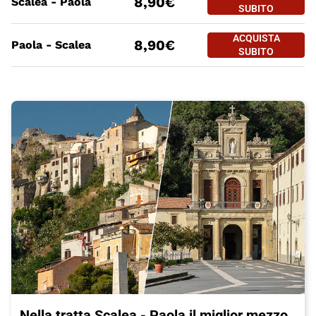
8,90€
Scalea - Paola
SCALEA - PA
SUBITO
PREZZO BIGLIETTO TRENO Scal
Tratte
a partire da
ACQUISTA
ACQUISTA SUBITO
8,90€
Paola - Scalea
PAOLA - SCA
SUBITO
Nella tratta Scalea - Paola il miglior mezzo