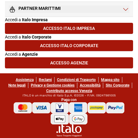
PARTNER MARITTIMI
Accedi a
Italo Impresa
ACCESSO ITALO IMPRESA
(SI APRE IN UNA NUOVA SCHEDA)
Accedi a
Italo Corporate
ACCESSO ITALO CORPORATE
(SI APRE IN UNA NUOVA SCHEDA)
Accedi a
Agenzie
ACCESSO AGENZIE
(SI APRE IN UNA NUOVA SCHEDA)
Assistenza
Reclami
Condizioni di Trasporto
Mappa sito
Note legali
Privacy e Gestione cookies
Accessibilità
Sito Corporate
Contributo accesso Venezia
ITALO è un marchio di Italo S.p.A. ©2026 - P.IVA: 09247981005
Paga con