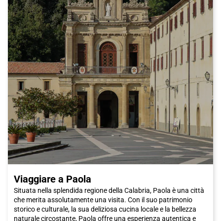
Scalea è anche una base ideale per esplorare i dintorni e
scoprire altre gemme nascoste della Calabria. Puoi fare
escursioni nella vicina Parco Nazionale del Pollino, ammirare le
cascate del Parco Naturale Regionale delle Serre o visitare la
storica città di Cosenza.
Per arrivare a Scalea in modo comodo e veloce, scegli il treno
Italo. Con il suo servizio affidabile e confortevole, potrai goderti
il viaggio e arrivare a destinazione nel minor tempo possibile. Gli
ampi spazi e il comfort a bordo renderanno il tuo viaggio
ancora più piacevole.
Quindi se stai cercando una vacanza all'insegna della bellezza
naturale, della storia e della buona cucina, Scalea è sicuramente
la scelta giusta. Prendi il treno Italo e scopri tutto ciò che
questa incantevole città calabrese ha da offrire. Non vediamo
l'ora di darti il benvenuto a Scalea!
Viaggiare a Paola
Situata nella splendida regione della Calabria, Paola è una città
che merita assolutamente una visita. Con il suo patrimonio
storico e culturale, la sua deliziosa cucina locale e la bellezza
naturale circostante, Paola offre una esperienza autentica e