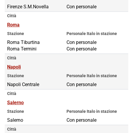
Firenze S.M.Novella
Con personale
Città
Roma
Stazione
Personale Italo in stazione
Roma Tiburtina
Roma Tiburtina
Con personale
Roma Termini
Roma Termini
Con personale
Città
Napoli
Stazione
Personale Italo in stazione
Napoli Centrale
Con personale
Città
Salerno
Stazione
Personale Italo in stazione
Salerno
Con personale
Città