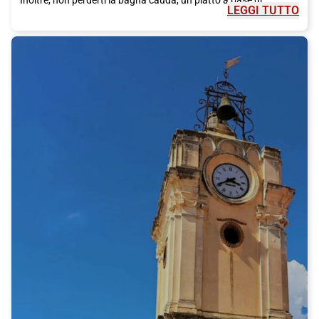
LEGGI TUTTO
acciughe e aglio servito con verdure fresche.
Ma Reggio Emilia è anche conosciuta per i suoi eventi culturali
unici. Uno di questi è il Reggio Film Festival, un festival
internazionale dedicato al cinema indipendente. Durante
l'evento, potrai vedere film da tutto il mondo e partecipare a
dibattiti e workshop.
La posizione geografica di Reggio Emilia è facile da raggiungere
grazie a Italo, il treno ad alta velocità che offre collegamenti
diretti con le principali città italiane. Italo ti permette di
raggiungere Reggio Emilia in modo comodo e veloce, senza
dover affrontare il traffico delle strade.
Quindi, se sei pronto per una visita a Reggio Emilia, non
dimenticare di scegliere Italo come tuo mezzo di trasporto.
Potrai arrivare in città in modo confortevole e in breve tempo,
pronto per scoprire tutto ciò che la città ha da offrire.
Non perdere l'opportunità di visitare Reggio Emilia, una città che
offre storia, cultura, buona cucina e tanto altro ancora.
Acquista subito il tuo biglietto Italo e parti per una fantastica
avventura nella città delle bici.