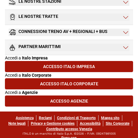
LE NOSTRE STAZIONI
LE NOSTRE TRATTE
CONNESSIONI TRENO AV + REGIONALI + BUS
PARTNER MARITTIMI
Accedi a
Italo Impresa
ACCESSO ITALO IMPRESA
(SI APRE IN UNA NUOVA SCHEDA)
Accedi a
Italo Corporate
ACCESSO ITALO CORPORATE
(SI APRE IN UNA NUOVA SCHEDA)
Accedi a
Agenzie
ACCESSO AGENZIE
(SI APRE IN UNA NUOVA SCHEDA)
Assistenza
Reclami
Condizioni di Trasporto
Mappa sito
Note legali
Privacy e Gestione cookies
Accessibilità
Sito Corporate
Contributo accesso Venezia
ITALO è un marchio di Italo S.p.A. ©2026 - P.IVA: 09247981005