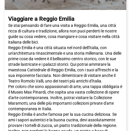
Viaggiare a Reggio Emilia
Se stai pensando di fare una visita a Reggio Emilia, una città
ricca di cultura e tradizione, allora non puoi perderti le nostre
guide su cosa vedere, cosa mangiare e cosa visitare nella città
italiana delle bici.
Reggio Emilia è una città situata nel nord dell'Italia, con
un'architettura rinascimentale e una storia millenaria. Una delle
prime cose da vedere è il bellissimo centro storico, con le sue
strade lastricate e i palazzi storici. Qui potrai ammirare la
maestosa Cattedrale di Reggio Emilia, con i suoi affreschi e la
sua imponente facciata. Non dimenticare di visitare anche il
Teatro Romolo Valli, uno dei teatri più antichi d'Italia.
Per coloro che sono appassionati di arte, una tappa obbligata è
il Museo Max Pinardi, che ospita una vasta collezione di opere
d'arte contemporanea. Inoltre, potrai visitare la Collezione
Maramotti, una delle più importanti collezioni private d'arte
contemporanea in Italia.
Reggio Emilia è anche famosa per la sua cucina deliziosa. Se
ami i sapori autentici e la buona cucina, devi assolutamente
provare i tortelli di zucca, un piatto tradizionale della regione.
Inoltre, non perderti la bagna cauda, un piatto a base di