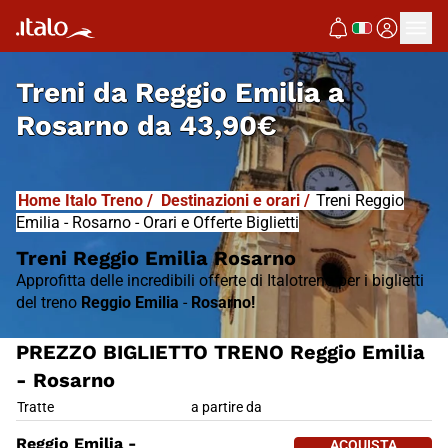
I
T
ALO
I
T
ABUS
Treni da
Reggio Emilia a
Rosarno
da
43,90€
Home Italo Treno
/
Destinazioni e orari
/
Treni Reggio
Emilia - Rosarno - Orari e Offerte Biglietti
Treni Reggio Emilia Rosarno
Approfitta delle incredibili offerte di Italotreno per i biglietti
del treno
Reggio Emilia
-
Rosarno!
PREZZO BIGLIETTO TRENO Reggio Emilia
- Rosarno
PREZZO BIGLIETTO TRENO Reggi
Tratte
a partire da
ACQUISTA 
Reggio Emilia -
ACQUISTA