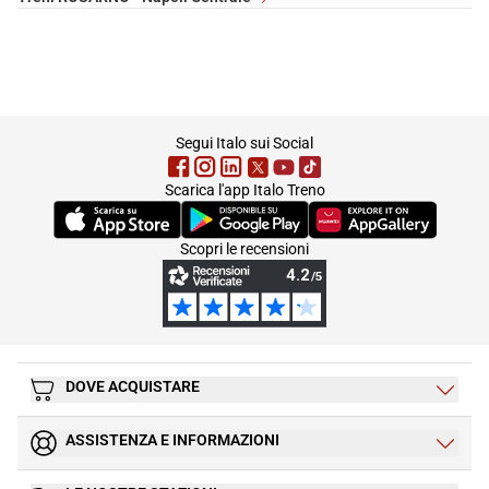
footer
Segui Italo sui Social
Scarica l'app Italo Treno
(Si apre in una nuova scheda)
(Si apre in una nuova scheda)
(Si apre in una nuova 
Scopri le recensioni
DOVE ACQUISTARE
ASSISTENZA E INFORMAZIONI