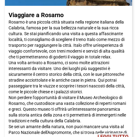
Viaggiare a Rosarno
Rosarno è una piccola città situata nella regione italiana della
Calabria, famosa per la sua bellezza naturale e la sua ricca
cultura. Se stai pianificando una visita a questa affascinante
località, ti consigliamo di scegliere il treno Italo come mezzo di
trasporto per raggiungere la città. Italo offre un'esperienza di
viaggio confortevole, con treni moderni e servizi di alta qualità
che ti permetteranno di goderti il viaggio in totale relax.
Una volta arrivato a Rosarno, ci sono molte attrazioni
interessanti da visitare. Uno dei luoghi più suggestivi è
sicuramente il centro storico della città, con le sue pittoresche
stradine acciottolate e le antiche case in pietra. Qui potrai
passeggiare tra le viuzze e scoprire i tesori nascosti della città,
come le piccole chiese e i palazzi storici.
Non perdere l'opportunità di visitare il Museo Archeologico di
Rosarno, che custodisce una vasta collezione di reperti romani
e greci. Questo museo ti offrirà un'interessante panoramica
sulla storia antica della zona e ti permetterà di immergerti nelle
tradizioni e nella cultura della Calabria.
Se sei un amante della natura, non puoi mancare una visita al
Parco Nazionale dell'Aspromonte, che si trova nelle vicinanze di
LEGGI TUTTO