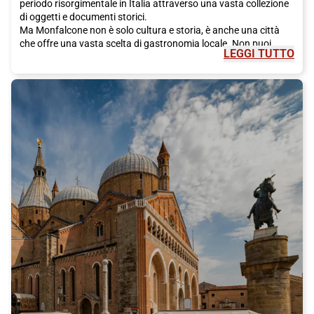
periodo risorgimentale in Italia attraverso una vasta collezione
di oggetti e documenti storici.
Ma Monfalcone non è solo cultura e storia, è anche una città
che offre una vasta scelta di gastronomia locale. Non puoi
LEGGI TUTTO
lasciare la città senza assaggiare le specialità culinarie del
Friuli-Venezia Giulia, come lo Jota, una zuppa a base di fagioli,
crauti e carne affumicata, oppure il Prosciutto di San Daniele,
con il suo sapore unico e inconfondibile.
E se sei un appassionato di vini, Monfalcone ti sorprenderà con
le sue cantine e le sue produzioni vinicole di alta qualità. Potrai
visitare le cantine locali, degustare i vini del territorio e scoprire
la passione che gli abitanti di Monfalcone mettono nella
produzione di queste prelibatezze.
Per raggiungere Monfalcone, ti consigliamo di prendere il treno
Italo. Italo offre un servizio confortevole e rapido, che ti porterà
direttamente alla stazione di Monfalcone, situata nel cuore
della città. Potrai goderti il paesaggio in tutta comodità durante
il viaggio e approfittare delle offerte e degli sconti disponibili sul
sito web di Italo.
Quindi, se stai cercando una destinazione affascinante per una
breve gita o un weekend, scegli Monfalcone. Non te ne pentirai!
Acquista subito il tuo biglietto Italo per Monfalcone e preparati
ad essere sorpreso dalla bellezza e dai tesori nascosti di questa
città.