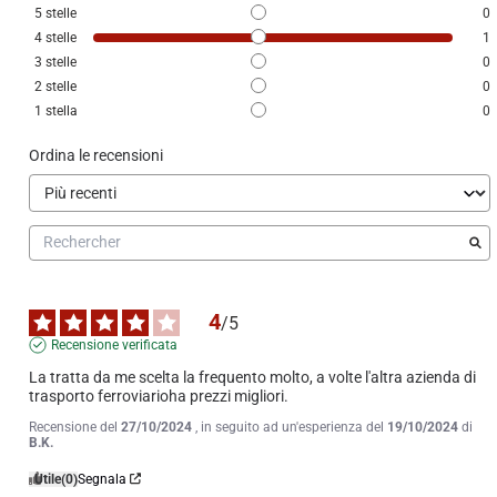
5
stelle
0
4
stelle
1
3
stelle
0
2
stelle
0
1
stella
0
Ordina le recensioni
4
/
5
Recensione verificata
La tratta da me scelta la frequento molto, a volte l'altra azienda di 
trasporto ferroviarioha prezzi migliori.
Recensione del
27/10/2024
, in seguito ad un'esperienza del
19/10/2024
di
B.K.
Utile
(0)
Segnala