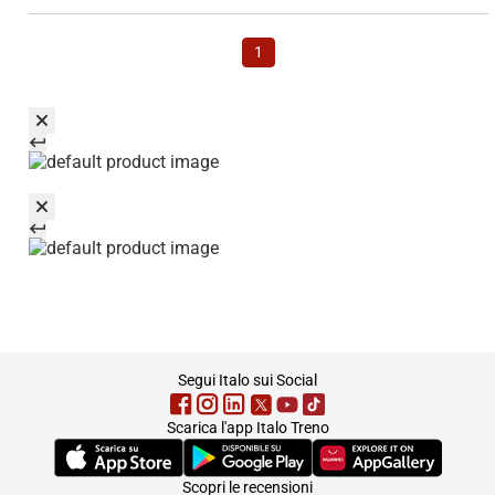
1
footer
Segui Italo sui Social
Scarica l'app Italo Treno
(Si apre in una nuova scheda)
(Si apre in una nuova scheda)
(Si apre in una nuova 
Scopri le recensioni