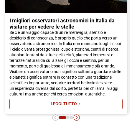
Per concludere al meglio la tua visita a Padova, ti suggerisco di
concederti una sosta presso una delle rinomate pasticcerie
I migliori osservatori astronomici in Italia da
della città, dove potrai gustare i famosi
Bussolai
e
Grisel
,
visitare per vedere le stelle
biscotti tradizionali che ti conquisteranno con il loro sapore
Se c’è un viaggio capace di unire meraviglia, silenzio e
unico.
desiderio di conoscenza, è proprio quello che porta verso un
osservatorio astronomico. In Italia non mancano luoghi in cui
Insomma, Padova è una città che sa conquistare i suoi
il cielo diventa protagonista: cupole storiche, centri di ricerca,
visitatori con il suo patrimonio artistico, i suoi tesori
altopiani lontani dalle luci della città, planetari immersivi e
gastronomici e l'atmosfera unica che si respira camminando
terrazze naturali da cui alzare gli occhi e sentirsi, per un
per le sue strade. Non perdere l'occasione di scoprire questa
momento, parte di qualcosa di immensamente più grande.
meravigliosa città, e scegli il treno Italo per vivere un'esperienza
Visitare un osservatorio non significa soltanto guardare stelle
di viaggio confortevole e di qualità. Acquista subito il tuo
e pianeti: significa entrare in contatto con una tradizione
biglietto Italo per Padova e preparati a scoprire una città che ti
scientifica importante, scoprire territori bellissimi e vivere
lascerà incantato!
un’esperienza diversa dal solito, perfetta per chi ama i viaggi
culturali ma anche per chi cerca emozioni autentiche.
LEGGI TUTTO
SU I MIGLIORI OSSERVATORI ASTR