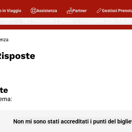
o in Viaggio
Assistenza
Partner
Gestisci Prenot
FFERTE
DESTINAZIONI E ORARI
VIAGGIARE CON ITALO
enza
Risposte
te
lema:
Non mi sono stati accreditati i punti del bigl