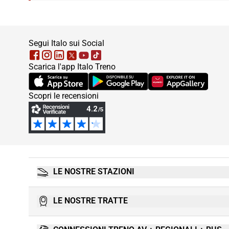
footer
Segui Italo sui Social
Scarica l'app Italo Treno
(Si apre in una nuova scheda)
(Si apre in una nuova scheda)
(Si apre in una nuova
Scopri le recensioni
LE NOSTRE STAZIONI
LE NOSTRE TRATTE