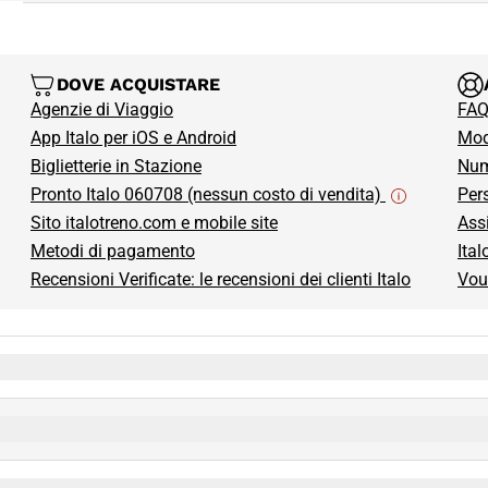
DOVE ACQUISTARE
Agenzie di Viaggio
FAQ
App Italo per iOS e Android
Modi
 scheda)
Biglietterie in Stazione
Num
Pronto Italo 060708 (nessun costo di vendita)
Per
Sito italotreno.com e mobile site
Ass
Metodi di pagamento
Ital
Recensioni Verificate: le recensioni dei clienti Italo
Vou