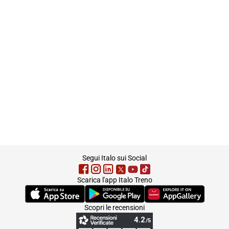
footer
Segui Italo sui Social
Scarica l'app Italo Treno
(Si apre in una nuova scheda)
(Si apre in una nuova scheda)
(Si apre in una nuova 
Scopri le recensioni