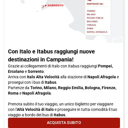
Con Italo e Itabus raggiungi nuove
destinazioni in Campania!
Grazie ai collegamenti di Italo con Itabus raggiungi
Pompei,
Ercolano
e
Sorrento
.
Arriva con
Italo Alta Velocità
alla stazione di
Napoli Afragola
e
prosegui con i bus di
Itabus
.
Partenze da
Torino, Milano, Reggio Emilia, Bologna, Firenze,
Roma
e
Napoli Afragola
.
Prenota subito il tuo viaggio, un unico biglietto per viaggiare
con l'
Altà Velocità di Italo
e proseguire in tutta comodità il tuo
viaggio a bordo dei bus di
Itabus.
ACQUISTA SUBITO
- CON ITALO E ITABUS RAGGIUNGI