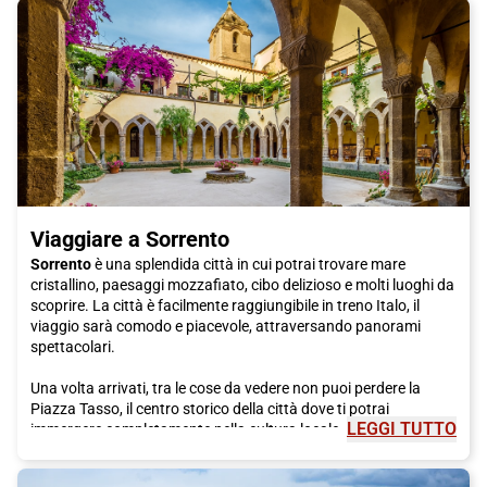
Viaggiare a Sorrento
Sorrento
è una splendida città in cui potrai trovare mare
cristallino, paesaggi mozzafiato, cibo delizioso e molti luoghi da
scoprire. La città è facilmente raggiungibile in treno Italo, il
viaggio sarà comodo e piacevole, attraversando panorami
spettacolari.
Una volta arrivati, tra le cose da vedere non puoi perdere la
Piazza Tasso, il centro storico della città dove ti potrai
LEGGI TUTTO
immergere completamente nella cultura locale. Passeggiando
per le vie del centro potrai ammirare le famose limoncello shops,
le botteghe artigianali che vendono prodotti locali e le tante