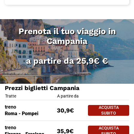
Prenota il tuo viaggio
in
Campania
a partire da
25,9€
€
Prezzi biglietti Campania
Prezzi biglietti Campania
Tratte
A partire da
treno
ACQUISTA
30,9€
Roma - Pompei
SUBITO
treno
ACQUISTA
35,9€
SUBITO