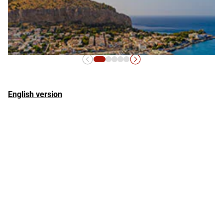
coloro che amano la storia, la natura, la buona cucina e la vita
notturna. Con Italo, puoi raggiungere
Pompei
in modo facile e
comodo, lasciando a casa lo stress della guida e godendoti il
viaggio. Non perdere l'occasione di visitare questa meravigliosa
città e scoprire tutto ciò che ha da offrire!
English version
Palermo