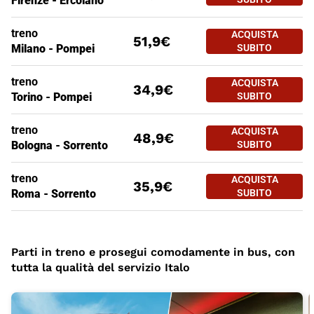
Firenze - Ercolano
treno
ACQUISTA
51,9€
Milano - Pompei
SUBITO
Prezzi biglietti Campania
Tratte
A partire da
treno
ACQUISTA
34,9€
Torino - Pompei
SUBITO
treno
ACQUISTA
48,9€
Bologna - Sorrento
SUBITO
treno
ACQUISTA
35,9€
Roma - Sorrento
SUBITO
Parti in treno e prosegui comodamente in bus, con
tutta la qualità del servizio Italo