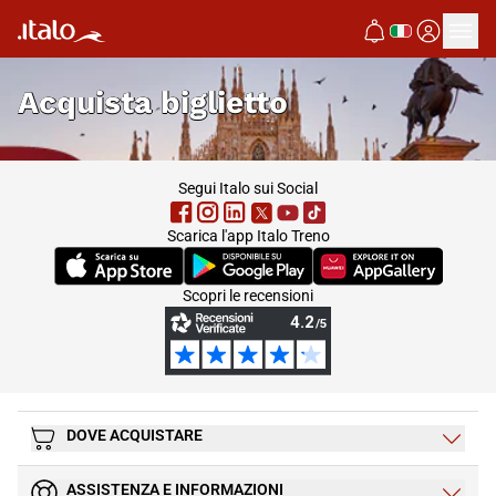
Acquista biglietto
footer
Segui Italo sui Social
Scarica l'app Italo Treno
(Si apre in una nuova scheda)
(Si apre in una nuova scheda)
(Si apre in una nuova 
Scopri le recensioni
DOVE ACQUISTARE
ASSISTENZA E INFORMAZIONI